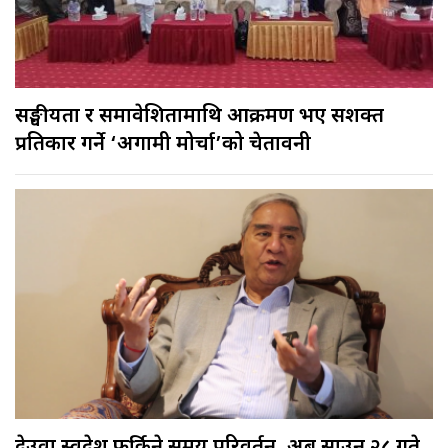
सङ्घीयता र समावेशितामाथि आक्रमण भए सशक्त
प्रतिकार गर्ने ‘अग्रगामी मोर्चा’को चेतावनी
देउवा स्वदेश फर्किने समय परिवर्तन, अब साउन २८ गते