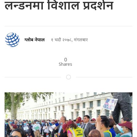
लन्डनमा विशाल प्रदर्शन
ग्लोब नेपाल
१ भदौ २०७८, मंगलबार
0
Shares