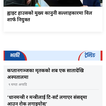
ह्वाइट हाउसको मुख्य कानुनी सल्लाहकारमा विल
शार्फ नियुक्त
भर्खरै
ट्रेन्डिङ
कप्तानगञ्जका मृतककाे शब एक सातादेखि
अस्पतालमा
९ घण्टा अगाडि
‘प्रधानमन्त्री र मन्त्रीलाई टि-सर्ट लगाएर संसद्‌मा
आउन रोक लगाइयोस्’