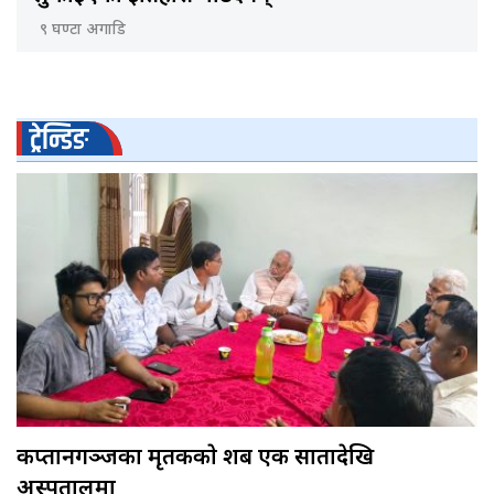
९ घण्टा अगाडि
ट्रेन्डिङ
कप्तानगञ्जका मृतककाे शब एक सातादेखि
अस्पतालमा