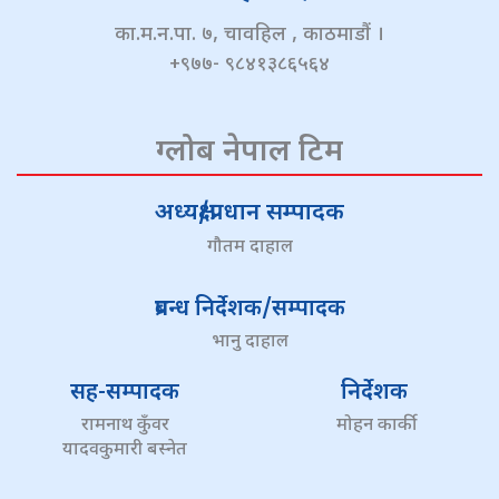
का.म.न.पा. ७, चावहिल , काठमाडौं ।
+९७७- ९८४१३८६५६४
ग्लोब नेपाल टिम
अध्यक्ष/प्रधान सम्पादक
गौतम दाहाल
प्रबन्ध निर्देशक/सम्पादक
भानु दाहाल
सह-सम्पादक
निर्देशक
रामनाथ कुँवर
मोहन कार्की
यादवकुमारी बस्नेत