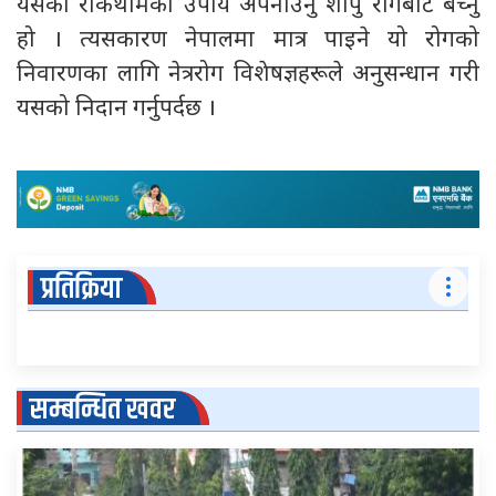
यसको रोकथामका उपाय अपनाउनु शापु रोगबाट बच्नु
हो । त्यसकारण नेपालमा मात्र पाइने यो रोगको
निवारणका लागि नेत्ररोग विशेषज्ञहरूले अनुसन्धान गरी
यसको निदान गर्नुपर्दछ ।
प्रतिक्रिया
सम्बन्धित खवर