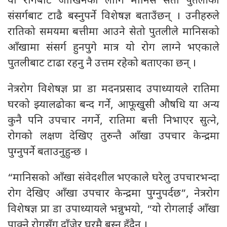
यो रोगबाट जोखिनका लागि मानिस सेतो पुतलीको
संसर्गबाट टाढै बस्नुपर्ने विशेषज्ञ बताउँछन् । उनीहरुले
रातिको समयमा बत्तीमा आउने सेतो पुतलीले मानिसको
आँखामा संसर्ग हुनपुगे मात्र यो रोग लाग्ने भएकाले
पुतलीबाट टाढा रहनु नै उत्तम रहेको बताएका छन् ।
नेत्ररोग विशेषज्ञ प्रा डा मदनप्रसाद उपाध्यायले रातिमा
घरको झ्यालढोका बन्द गर्ने, आफूखुसी औषधि या अन्य
कुनै पनि उपचार नगर्ने, रातिमा बत्ती निभाएर सुत्ने,
रोगको लक्षण देखिए तुरुन्तै आँखा उपचार केन्द्रमा
पुग्नुपर्ने बताउनुहुन्छ ।
“मानिसको आँखा संवेदशील भएकाले घरेलु उपचारभन्दा
रोग देखिए आँखा उपचार केन्द्रमा पुग्नुपर्दछ”, नेत्ररोग
विशेषज्ञ प्रा डा उपाध्यायले भन्नुभयो, “यो रोगलाई आँखा
पाक्ने रोगसँग दाँजेर घरमै बस्नु हुँदैन ।