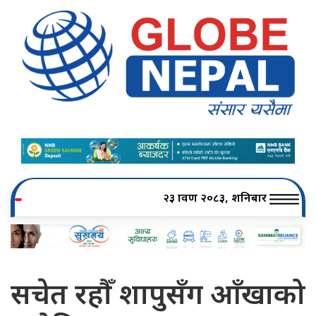
२३ श्रावण २०८३, शनिबार
सचेत रहौँ शापुसँग आँखाको