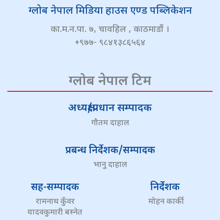
ग्लोब नेपाल मिडिया हाउस एण्ड पब्लिकेशन
का.म.न.पा. ७, चावहिल , काठमाडौं ।
+९७७- ९८४१३८६५६४
ग्लोब नेपाल टिम
अध्यक्ष/प्रधान सम्पादक
गौतम दाहाल
प्रबन्ध निर्देशक/सम्पादक
भानु दाहाल
सह-सम्पादक
निर्देशक
रामनाथ कुँवर
मोहन कार्की
यादवकुमारी बस्नेत