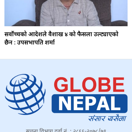
सर्वोच्चको आदेशले वैशाख ४ को फैसला उल्ट्याएको
छैन : उपसभापति शर्मा
सूचना विभाग दर्ता नं. : २८६६-२०७८/७९