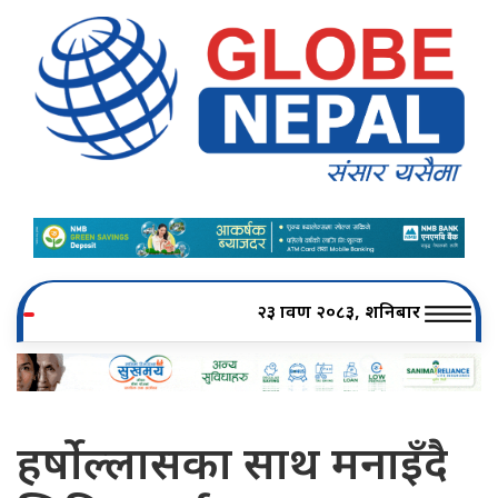
२३ श्रावण २०८३, शनिबार
हर्षोल्लासका साथ मनाइँदै