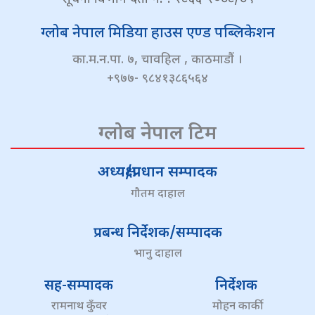
ग्लोब नेपाल मिडिया हाउस एण्ड पब्लिकेशन
का.म.न.पा. ७, चावहिल , काठमाडौं ।
+९७७- ९८४१३८६५६४
ग्लोब नेपाल टिम
अध्यक्ष/प्रधान सम्पादक
गौतम दाहाल
प्रबन्ध निर्देशक/सम्पादक
भानु दाहाल
सह-सम्पादक
निर्देशक
रामनाथ कुँवर
मोहन कार्की