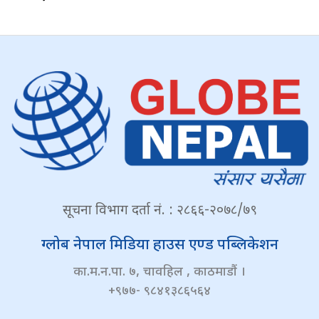
सूचना विभाग दर्ता नं. : २८६६-२०७८/७९
ग्लोब नेपाल मिडिया हाउस एण्ड पब्लिकेशन
का.म.न.पा. ७, चावहिल , काठमाडौं ।
+९७७- ९८४१३८६५६४