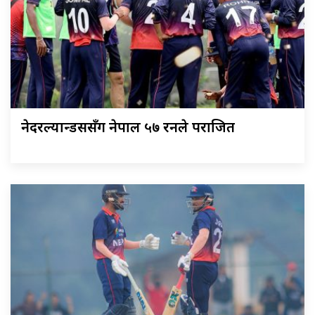
नेदरल्यान्डससँग नेपाल ५७ रनले पराजित