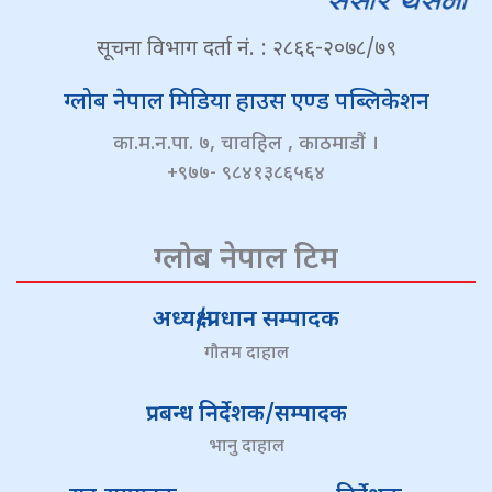
सूचना विभाग दर्ता नं. : २८६६-२०७८/७९
ग्लोब नेपाल मिडिया हाउस एण्ड पब्लिकेशन
का.म.न.पा. ७, चावहिल , काठमाडौं ।
+९७७- ९८४१३८६५६४
ग्लोब नेपाल टिम
अध्यक्ष/प्रधान सम्पादक
गौतम दाहाल
प्रबन्ध निर्देशक/सम्पादक
भानु दाहाल