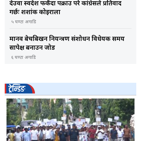
देउवा स्वदेश फर्कँदा पक्राउ परे कांग्रेसले प्रतिवाद
गर्छः शशांक कोइराला
५ घण्टा अगाडि
मानव बेचबिखन नियन्त्रण संशोधन विधेयक समय
सापेक्ष बनाउन जोड
६ घण्टा अगाडि
ट्रेन्डिङ