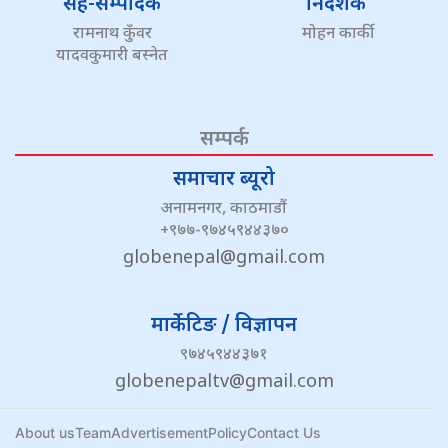
सह-सम्पादक
निर्देशक
रामनाथ कुँवर
मोहन कार्की
यादवकुमारी बस्नेत
सम्पर्क
समाचार ब्यूरो
अनामनगर, काठमाडौं
+९७७-९७४५९४४३७०
globenepal@gmail.com
मार्केटिङ / विज्ञापन
९७४५९४४३७१
globenepaltv@gmail.com
About us
Team
Advertisement
Policy
Contact Us