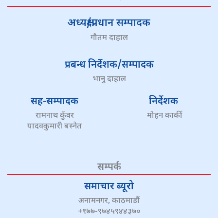
अध्यक्ष/प्रधान सम्पादक
गौतम दाहाल
प्रबन्ध निर्देशक/सम्पादक
भानु दाहाल
सह-सम्पादक
निर्देशक
रामनाथ कुँवर
मोहन कार्की
यादवकुमारी बस्नेत
सम्पर्क
समाचार ब्यूरो
अनामनगर, काठमाडौं
+९७७-९७४५९४४३७०