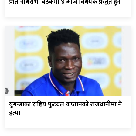
प्रतिनिधिसभा बैठकमा ४ आज बिधेयक प्रस्तुत हुने
युगन्डाका राष्ट्रिय फुटबल कप्तानको राजधानीमा नै
हत्या