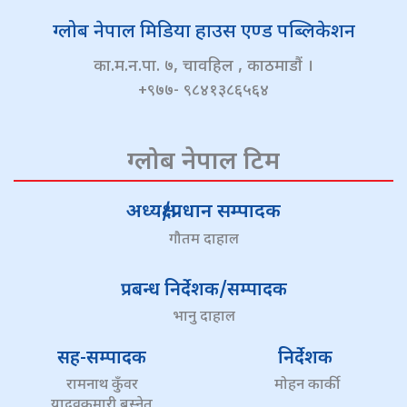
ग्लोब नेपाल मिडिया हाउस एण्ड पब्लिकेशन
का.म.न.पा. ७, चावहिल , काठमाडौं ।
+९७७- ९८४१३८६५६४
ग्लोब नेपाल टिम
अध्यक्ष/प्रधान सम्पादक
गौतम दाहाल
प्रबन्ध निर्देशक/सम्पादक
भानु दाहाल
सह-सम्पादक
निर्देशक
रामनाथ कुँवर
मोहन कार्की
यादवकुमारी बस्नेत