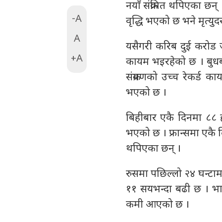
नयाँ संक्रमित थपिएका छन्
-A
वृद्धि भएको छ भने मृत्यु
A
यसैगरी करिब दुई करोड जन
+A
कायम भइरहेको छ । बुधब
संक्रमणको उच्च रेकर्ड क
भएको छ ।
बिहीबार एकै दिनमा ८८ ह
भएको छ । फ्रान्समा एकै द
थपिएका छन् ।
रुसमा पछिल्लो २४ घन्टामा
११ सयभन्दा बढी छ । भार
कमी आएको छ ।