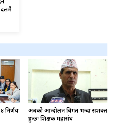
दन
यदलमै
८४ निर्णय
अबको आन्दोलन विगत भन्दा सशक्त
हुन्छः शिक्षक महासंघ