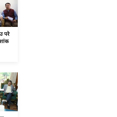
ाउ परे
शशांक