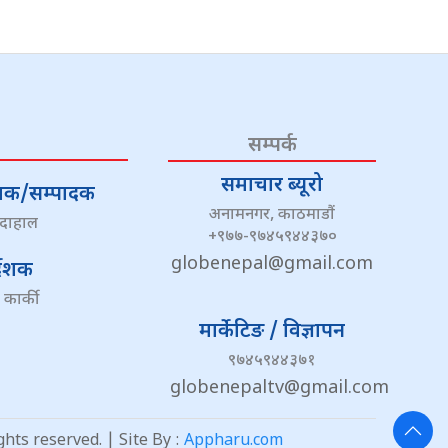
सम्पर्क
समाचार ब्यूरो
्देशक/सम्पादक
अनामनगर, काठमाडौं
 दाहाल
+९७७-९७४५९४४३७०
globenepal@gmail.com
्देशक
 कार्की
मार्केटिङ / विज्ञापन
९७४५९४४३७१
globenepaltv@gmail.com
ts reserved. | Site By :
Appharu.com