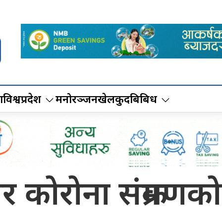
ा
विश्व
प्रदेश
मनोरञ्जन
खेलकुद
बिबिध
भर कोरोना संक्रमणक