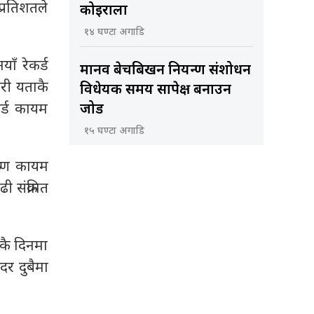
प्रतिशतले
कोइराला
१४ घण्टा अगाडि
ाँ रेकर्ड
मानव बेचबिखन नियन्त्रण संशोधन
री यताकै
विधेयक समय सापेक्ष बनाउन
कर्ड कायम
जोड
१५ घण्टा अगाडि
्रमण कायम
 संक्रमित
एकै दिनमा
दर दुबैमा