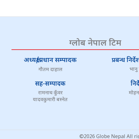
ग्लोब नेपाल टिम
अध्यक्ष/प्रधान सम्पादक
प्रबन्ध निर
भानु
गौतम दाहाल
सह-सम्पादक
निर
रामनाथ कुँवर
मोहन
यादवकुमारी बस्नेत
©2026 Globe Nepal All righ