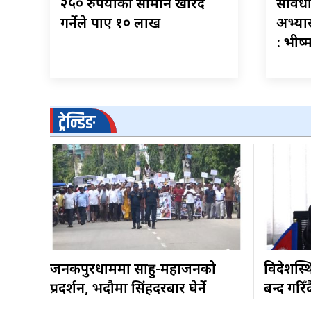
२५० रुपैयाँको सामान खरिद
संविधा
गर्नेले पाए १० लाख
अभ्या
: भीष्
ट्रेन्डिङ
जनकपुरधाममा साहु-महाजनको
विदेशस्थ
प्रदर्शन, भदौमा सिंहदरबार घेर्ने
बन्द गरिँद