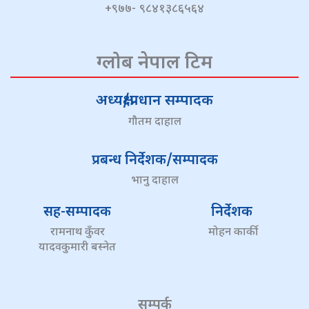
+९७७- ९८४१३८६५६४
ग्लोब नेपाल टिम
अध्यक्ष/प्रधान सम्पादक
गौतम दाहाल
प्रबन्ध निर्देशक/सम्पादक
भानु दाहाल
सह-सम्पादक
निर्देशक
रामनाथ कुँवर
मोहन कार्की
यादवकुमारी बस्नेत
सम्पर्क