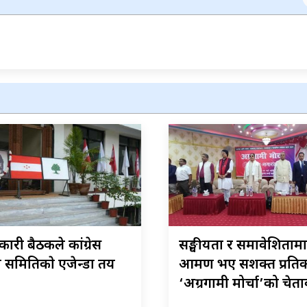
ारी बैठकले कांग्रेस
सङ्घीयता र समावेशिताम
रीय समितिकाे एजेन्डा तय
आक्रमण भए सशक्त प्रतिका
‘अग्रगामी मोर्चा’को चेत