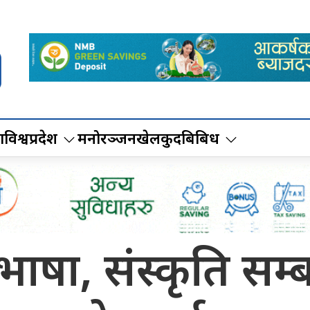
ा
विश्व
प्रदेश
मनोरञ्जन
खेलकुद
बिबिध
षा, संस्कृति सम्बद