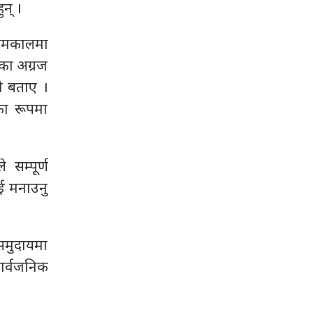
न् ।
आदिमकालमा
ाका अग्रज
को बताए ।
का रूपमा
सम्पूर्ण
ाई मनाउनु
े समुदायमा
सार्वजनिक