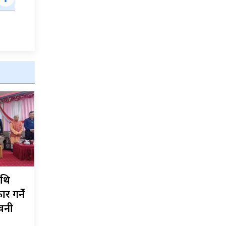
ाथि
र गर्ने
ावनी