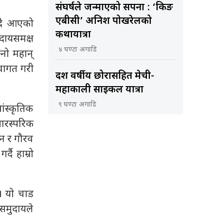
संघर्षले जन्माएको सपना : ‘किङ
एबीसी’ अनिश पोखरेलको
ँदै आएको
कथायात्रा
दायसमक्ष
४ घण्टा अगाडि
्नो महान्
स्वागत गरी
दश वर्षीय छोरासहित मेची-
महाकाली साइकल यात्रा
९ घण्टा अगाडि
ांस्कृतिक
ारस्परिक
न र गौरव
दै हाम्रो
। यो चाड
समुदायले