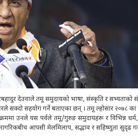
शेरबहादुर देउवाले तमू समुदायको भाषा, संस्कृति र सभ्यताको सं
रकारले सक्दो सहयोग गर्ने बताएका छन् । तमू ल्होसार २०७८ 
ममा उनले यस पर्वले तमू/गुरुङ समुदायहरू र विभिन्न धर्म, 
्ध नागरिकबीच आपसी मेलमिलाप, सद्भाव र सहिष्णुता सुदृढ ग