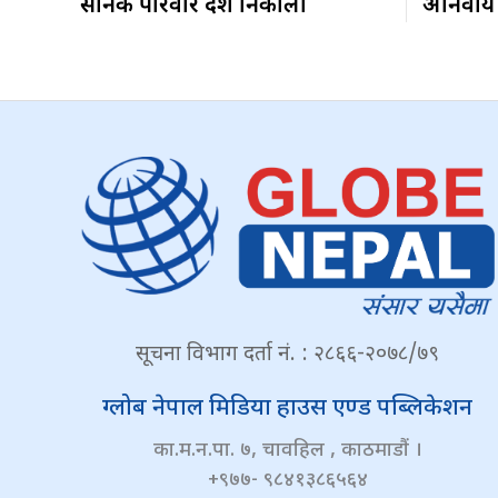
सैनिक परिवार देश निकाला
अनिवार्य
सूचना विभाग दर्ता नं. : २८६६-२०७८/७९
ग्लोब नेपाल मिडिया हाउस एण्ड पब्लिकेशन
का.म.न.पा. ७, चावहिल , काठमाडौं ।
+९७७- ९८४१३८६५६४