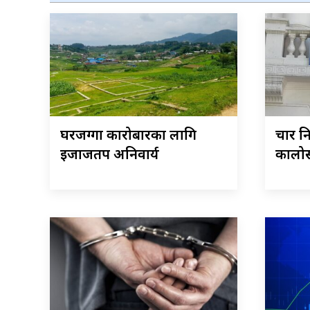
घरजग्गा कारोबारका लागि
चार नि
इजाजतपत्र अनिवार्य
कालोस