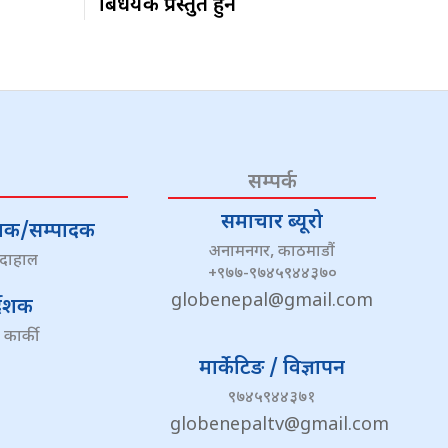
बिधेयक प्रस्तुत हुने
सम्पर्क
समाचार ब्यूरो
्देशक/सम्पादक
अनामनगर, काठमाडौं
 दाहाल
+९७७-९७४५९४४३७०
globenepal@gmail.com
्देशक
 कार्की
मार्केटिङ / विज्ञापन
९७४५९४४३७१
globenepaltv@gmail.com