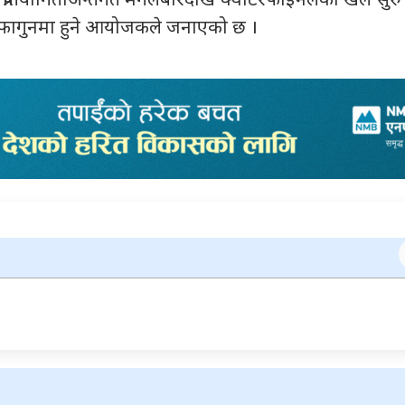
प्रतियोगिताअन्तर्गत मंगलबारदेखि क्वाटरफाइनलका खेल सुरु हुँ
४ फागुनमा हुने आयोजकले जनाएको छ ।