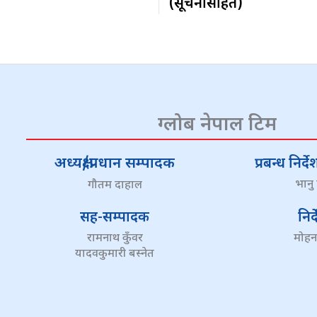
(सूचनासहित)
ग्लोब नेपाल टिम
अध्यक्ष/प्रधान सम्पादक
प्रबन्ध निर
भानु
गौतम दाहाल
सह-सम्पादक
निर
रामनाथ कुँवर
मोहन
यादवकुमारी बस्नेत