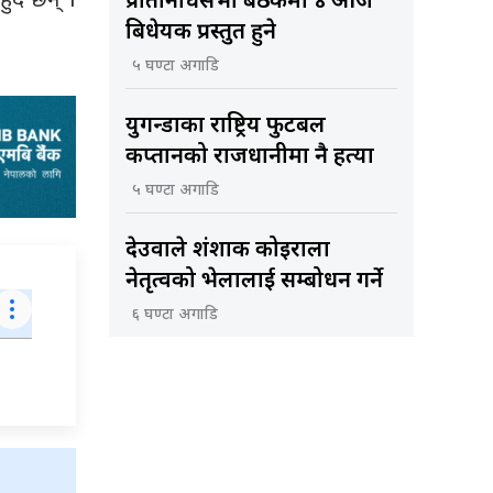
ंदै छन् ।
प्रतिनिधिसभा बैठकमा ४ आज
बिधेयक प्रस्तुत हुने
५ घण्टा अगाडि
युगन्डाका राष्ट्रिय फुटबल
कप्तानको राजधानीमा नै हत्या
५ घण्टा अगाडि
देउवाले शंशाक कोइराला
नेतृत्वको भेलालाई सम्बोधन गर्ने
६ घण्टा अगाडि