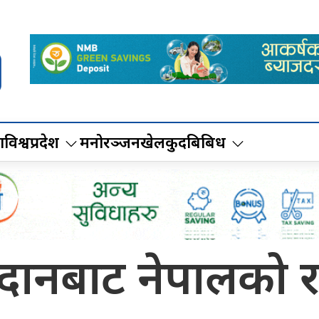
ा
विश्व
प्रदेश
मनोरञ्जन
खेलकुद
बिबिध
ानबाट नेपालको राष्