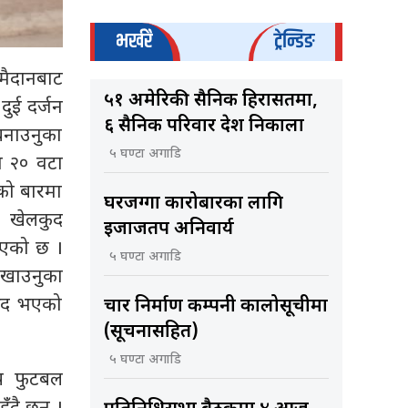
भर्खरै
ट्रेन्डिङ
मैदानबाट
५१ अमेरिकी सैनिक हिरासतमा,
दुई दर्जन
६ सैनिक परिवार देश निकाला
 बनाउनुका
५ घण्टा अगाडि
मा २० वटा
रको बारमा
घरजग्गा कारोबारका लागि
न खेलकुद
इजाजतपत्र अनिवार्य
ाएको छ ।
५ घण्टा अगाडि
देखाउनुका
ुःखद भएको
चार निर्माण कम्पनी कालोसूचीमा
(सूचनासहित)
५ घण्टा अगाडि
कप फुटबल