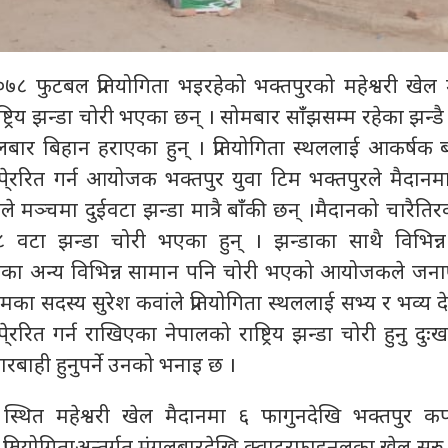
७८ फुटबल प्रतियोगिता भइरहेको भक्तपुरको महेश्वरी खेल 
ट्रिय झन्डा चोरी भएका छन् । सोमबार साँंझसम्म रहेका झन्डै 
 मंगलबार बिहान हराएका हुन् । प्रतियोगिता स्थललाई आकर्षक
भिपे्ररित गर्न आयोजक भक्तपुर युवा टिम भक्तपुरले मैदान
े मञ्चमा दुईवटा झन्डा मात्रै बाँंकी छन् ।मैदानको चारैति
 १८ वटा झन्डा चोरी भएका हुन् । झन्डाका साथै विभिन्
खिएका अन्य विभिन्न सामान पनि चोरी भएको आयोजकले जन
ा सदस्य सुरेश कवांले प्रतियोगिता स्थललाई सभ्य र भव्य 
पे्ररित गर्न राखिएका नेपालको राष्ट्रिय झन्डा चोरी हुनु द
रबाही हुनुपर्ने उनको भनाइ छ ।
स्थित महेश्वरी खेल मैदानमा ६ फागुनदेखि भक्तपुर 