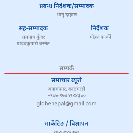
प्रबन्ध निर्देशक/सम्पादक
भानु दाहाल
सह-सम्पादक
निर्देशक
रामनाथ कुँवर
मोहन कार्की
यादवकुमारी बस्नेत
सम्पर्क
समाचार ब्यूरो
अनामनगर, काठमाडौं
+९७७-९७४५९४४३७०
globenepal@gmail.com
मार्केटिङ / विज्ञापन
९७४५९४४३७१