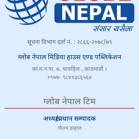
सूचना विभाग दर्ता नं. : २८६६-२०७८/७९
ग्लोब नेपाल मिडिया हाउस एण्ड पब्लिकेशन
का.म.न.पा. ७, चावहिल , काठमाडौं ।
+९७७- ९८४१३८६५६४
ग्लोब नेपाल टिम
अध्यक्ष/प्रधान सम्पादक
गौतम दाहाल