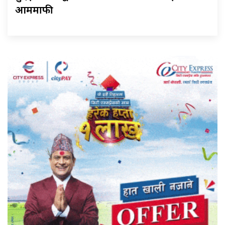
आममाफी