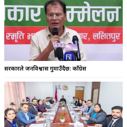
सरकारले जनविश्वास गुमाउँदैछ: काँग्रेस