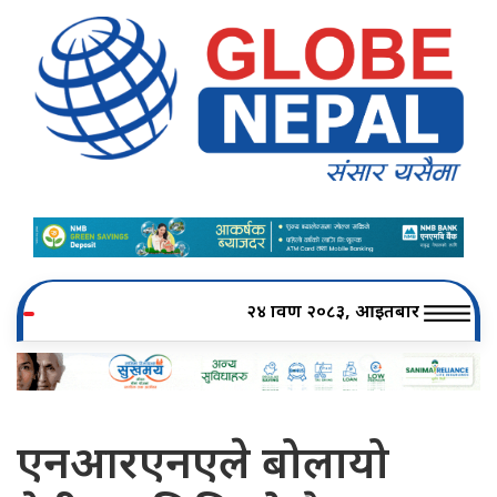
२४ श्रावण २०८३, आइतबार
एनआरएनएले बोलायो