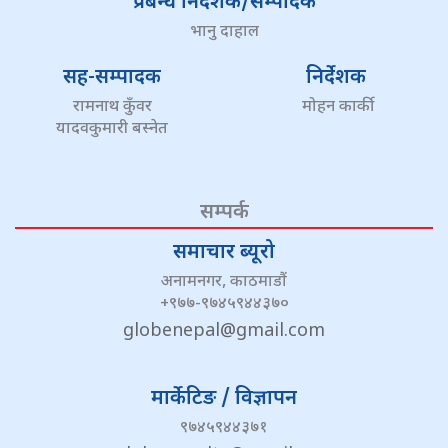
प्रबन्ध निर्देशक/सम्पादक
भानु दाहाल
सह-सम्पादक
निर्देशक
रामनाथ कुँवर
मोहन कार्की
यादवकुमारी बस्नेत
सम्पर्क
समाचार ब्यूरो
अनामनगर, काठमाडौं
+९७७-९७४५९४४३७०
globenepal@gmail.com
मार्केटिङ / विज्ञापन
९७४५९४४३७१