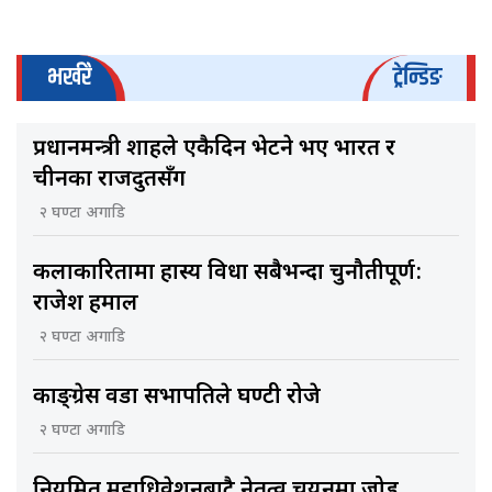
भर्खरै
ट्रेन्डिङ
प्रधानमन्त्री शाहले एकैदिन भेटने भए भारत र
चीनका राजदुतसँग
२ घण्टा अगाडि
कलाकारितामा हास्य विधा सबैभन्दा चुनौतीपूर्ण:
राजेश हमाल
२ घण्टा अगाडि
काङ्ग्रेस वडा सभापतिले घण्टी रोजे
२ घण्टा अगाडि
नियमित महाधिवेशनबाटै नेतृत्व चयनमा जोड