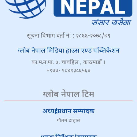
सूचना विभाग दर्ता नं. : २८६६-२०७८/७९
ग्लोब नेपाल मिडिया हाउस एण्ड पब्लिकेशन
का.म.न.पा. ७, चावहिल , काठमाडौं ।
+९७७- ९८४१३८६५६४
ग्लोब नेपाल टिम
अध्यक्ष/प्रधान सम्पादक
गौतम दाहाल