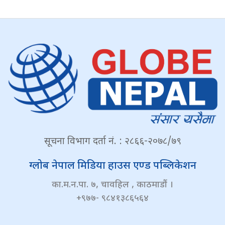
सूचना विभाग दर्ता नं. : २८६६-२०७८/७९
ग्लोब नेपाल मिडिया हाउस एण्ड पब्लिकेशन
का.म.न.पा. ७, चावहिल , काठमाडौं ।
+९७७- ९८४१३८६५६४