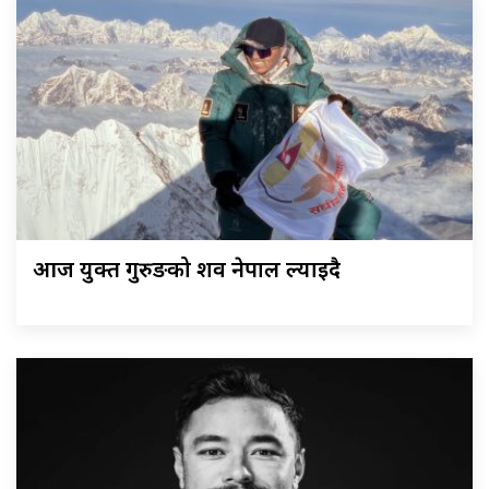
आज युक्त गुरुङको शव नेपाल ल्याइदै