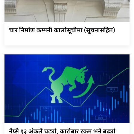
चार निर्माण कम्पनी कालोसूचीमा (सूचनासहित)
नेप्से १३ अंकले घट्यो, कारोबार रकम भने बढ्यो