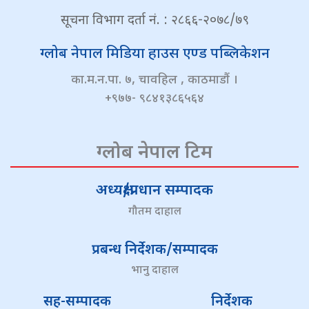
सूचना विभाग दर्ता नं. : २८६६-२०७८/७९
ग्लोब नेपाल मिडिया हाउस एण्ड पब्लिकेशन
का.म.न.पा. ७, चावहिल , काठमाडौं ।
+९७७- ९८४१३८६५६४
ग्लोब नेपाल टिम
अध्यक्ष/प्रधान सम्पादक
गौतम दाहाल
प्रबन्ध निर्देशक/सम्पादक
भानु दाहाल
सह-सम्पादक
निर्देशक