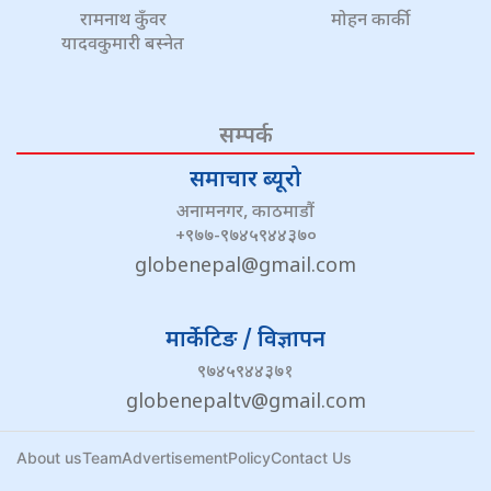
रामनाथ कुँवर
मोहन कार्की
यादवकुमारी बस्नेत
सम्पर्क
समाचार ब्यूरो
अनामनगर, काठमाडौं
+९७७-९७४५९४४३७०
globenepal@gmail.com
मार्केटिङ / विज्ञापन
९७४५९४४३७१
globenepaltv@gmail.com
About us
Team
Advertisement
Policy
Contact Us