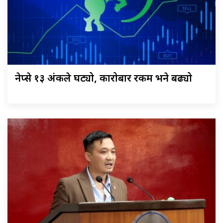
नेप्से १३ अंकले घट्यो, कारोबार रकम भने बढ्यो