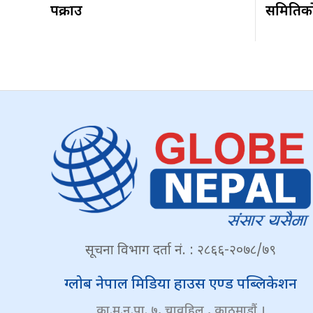
पक्राउ
समितिकाे 
सूचना विभाग दर्ता नं. : २८६६-२०७८/७९
ग्लोब नेपाल मिडिया हाउस एण्ड पब्लिकेशन
का.म.न.पा. ७, चावहिल , काठमाडौं ।