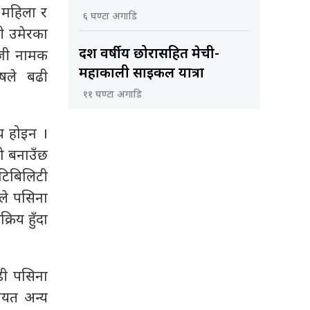
। महिला र
६ घण्टा अगाडि
ही उमेरका
दश वर्षीय छोरासहित मेची-
ोजी नामक
महाकाली साइकल यात्रा
ुषले बढी
११ घण्टा अगाडि
य होइन ।
ो बनाउँछ
टिबिलिटी
ाले पसिना
रिय हुँदा
बढी पसिना
गायत अन्य