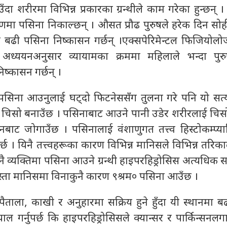
 शरीरमा विभिन्न प्रकारका ग्रन्थीले काम गरेका हुन्छन् 
िमाणमा पसिना निकाल्छन् । औसत प्रौढ पुरुषले हरेक दिन सो
ा बढी पसिना निष्कासन गर्छन् ।एक्सपेरिमेन्टल फिजियोल
अध्ययनअनुसार व्यायामका क्रममा महिलाले भन्दा पुर
िष्कासन गर्छन् ।
 पसिना आउनुलाई घट्दो फिटनेससँग तुलना गरे पनि यो सत्
ई चिसो बनाउँछ । पसिनाबाट आउने पानी उडेर शरीरलाई चिस
बाट जोगाउँछ । पसिनालाई वंशाणुगत तत्त्व हिस्टोकम्प्या
पार्छ । यिनै तत्त्वहरूका कारण विभिन्न मानिसले विभिन्न तरिक
नै व्यक्तिमा पसिना आउने ग्रन्थी हाइपरहिड्रोसिस अत्यधिक सक्
यस्ता मानिसमा विनाकुनै कारण ९श्रम० पसिना आउँछ ।
 पैताला, काखी र अनुहारमा सक्रिय हुने हुँदा यी स्थानमा 
ल गर्नुपर्छ कि हाइपरहिड्रोसिसले क्यान्सर र पार्किन्सनल