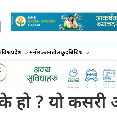
ा
विश्व
प्रदेश
मनोरञ्जन
खेलकुद
बिबिध
के हो ? याे कसरी