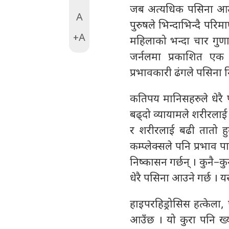
जब अत्यधिक पसिना आउँदा
A
पुरुषले भिन्दाभिन्दै पर
+A
महिलाको भन्दा चार गुण
जर्नलमा प्रकाशित एक 
प्रभावकारी ढंगले पसिना न
कतिपय मानिसहरुले धेरै
बढ्दो व्यायामले शरीरला
र शरीरलाई बढी तातो हुन
कम्प्लेक्सले पनि प्रभाव 
निष्कासन गर्छन् । कुनै–कु
धेरै पसिना आउने गर्छ । 
हाइपरहिड्रोसिस हत्केला,
आउँछ । यो कुरा पनि ख्या