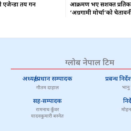
एजेन्डा तय गर्ने
आक्रमण भए सशक्त प्रतिकार
‘अग्रगामी मोर्चा’को चेतावन
ग्लोब नेपाल टिम
अध्यक्ष/प्रधान सम्पादक
प्रबन्ध निर
भानु
गौतम दाहाल
सह-सम्पादक
निर
रामनाथ कुँवर
मोहन
यादवकुमारी बस्नेत