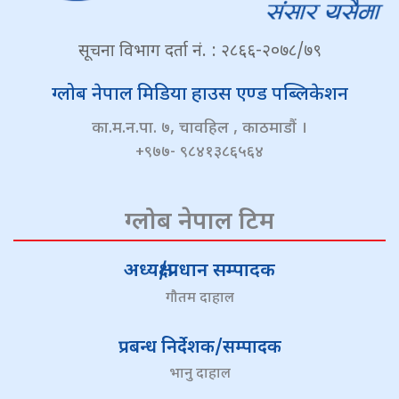
सूचना विभाग दर्ता नं. : २८६६-२०७८/७९
ग्लोब नेपाल मिडिया हाउस एण्ड पब्लिकेशन
का.म.न.पा. ७, चावहिल , काठमाडौं ।
+९७७- ९८४१३८६५६४
ग्लोब नेपाल टिम
अध्यक्ष/प्रधान सम्पादक
गौतम दाहाल
प्रबन्ध निर्देशक/सम्पादक
भानु दाहाल