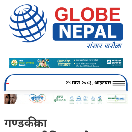
२४ श्रावण २०८३, आइतबार
गण्डकीका