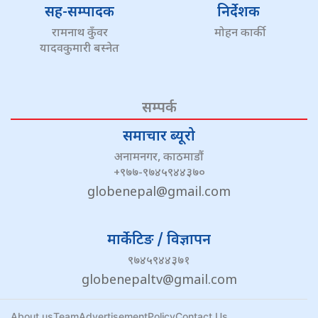
सह-सम्पादक
निर्देशक
रामनाथ कुँवर
मोहन कार्की
यादवकुमारी बस्नेत
सम्पर्क
समाचार ब्यूरो
अनामनगर, काठमाडौं
+९७७-९७४५९४४३७०
globenepal@gmail.com
मार्केटिङ / विज्ञापन
९७४५९४४३७१
globenepaltv@gmail.com
About us
Team
Advertisement
Policy
Contact Us