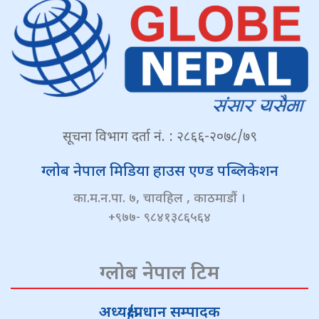
सूचना विभाग दर्ता नं. : २८६६-२०७८/७९
ग्लोब नेपाल मिडिया हाउस एण्ड पब्लिकेशन
का.म.न.पा. ७, चावहिल , काठमाडौं ।
+९७७- ९८४१३८६५६४
ग्लोब नेपाल टिम
अध्यक्ष/प्रधान सम्पादक