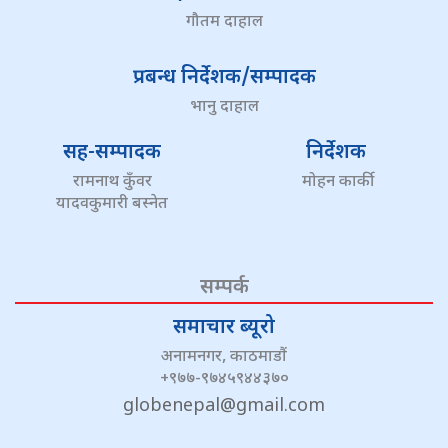
गौतम दाहाल
प्रबन्ध निर्देशक/सम्पादक
भानु दाहाल
सह-सम्पादक
निर्देशक
रामनाथ कुँवर
मोहन कार्की
यादवकुमारी बस्नेत
सम्पर्क
समाचार ब्यूरो
अनामनगर, काठमाडौं
+९७७-९७४५९४४३७०
globenepal@gmail.com