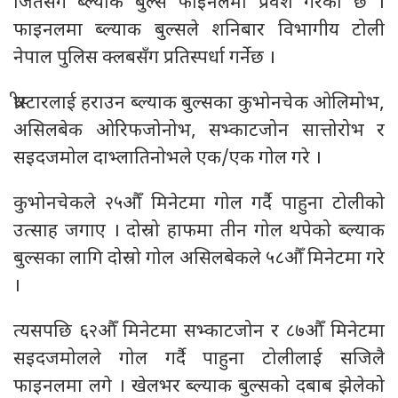
जितसँगै ब्ल्याक बुल्स फाइनलमा प्रवेश गरेको छ ।
फाइनलमा ब्ल्याक बुल्सले शनिबार विभागीय टोली
नेपाल पुलिस क्लबसँग प्रतिस्पर्धा गर्नेछ ।
थ्रीस्टारलाई हराउन ब्ल्याक बुल्सका कुभोनचेक ओलिमोभ,
असिलबेक ओरिफजोनोभ, सभ्काटजोन सात्तोरोभ र
सइदजमोल दाभ्लातिनोभले एक/एक गोल गरे ।
कुभोनचेकले २५औँ मिनेटमा गोल गर्दै पाहुना टोलीको
उत्साह जगाए । दोस्रो हाफमा तीन गोल थपेको ब्ल्याक
बुल्सका लागि दोस्रो गोल असिलबेकले ५८औँ मिनेटमा गरे
।
त्यसपछि ६२औँ मिनेटमा सभ्काटजोन र ८७औँ मिनेटमा
सइदजमोलले गोल गर्दै पाहुना टोलीलाई सजिलै
फाइनलमा लगे । खेलभर ब्ल्याक बुल्सको दबाब झेलेको