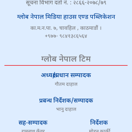
सूचना विभाग दर्ता नं. : २८६६-२०७८/७९
ग्लोब नेपाल मिडिया हाउस एण्ड पब्लिकेशन
का.म.न.पा. ७, चावहिल , काठमाडौं ।
+९७७- ९८४१३८६५६४
ग्लोब नेपाल टिम
अध्यक्ष/प्रधान सम्पादक
गौतम दाहाल
प्रबन्ध निर्देशक/सम्पादक
भानु दाहाल
सह-सम्पादक
निर्देशक
रामनाथ कुँवर
मोहन कार्की