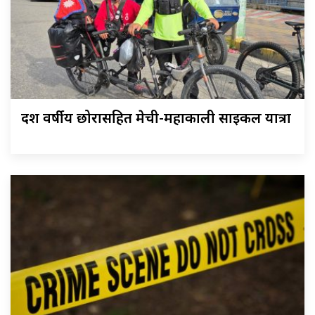
दश वर्षीय छोरासहित मेची-महाकाली साइकल यात्रा