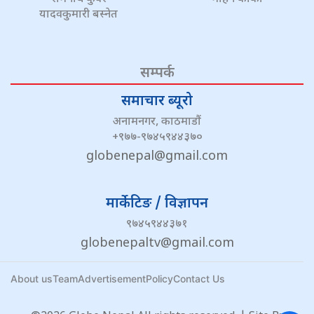
यादवकुमारी बस्नेत
सम्पर्क
समाचार ब्यूरो
अनामनगर, काठमाडौं
+९७७-९७४५९४४३७०
globenepal@gmail.com
मार्केटिङ / विज्ञापन
९७४५९४४३७१
globenepaltv@gmail.com
About us
Team
Advertisement
Policy
Contact Us