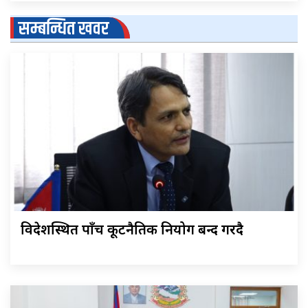
सम्बन्धित खवर
विदेशस्थित पाँच कूटनैतिक नियोग बन्द गरिँदै