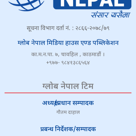
सूचना विभाग दर्ता नं. : २८६६-२०७८/७९
ग्लोब नेपाल मिडिया हाउस एण्ड पब्लिकेशन
का.म.न.पा. ७, चावहिल , काठमाडौं ।
+९७७- ९८४१३८६५६४
ग्लोब नेपाल टिम
अध्यक्ष/प्रधान सम्पादक
गौतम दाहाल
प्रबन्ध निर्देशक/सम्पादक