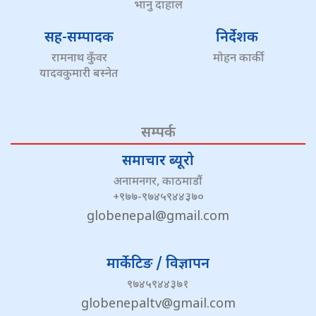
भानु दाहाल
सह-सम्पादक
निर्देशक
रामनाथ कुँवर
मोहन कार्की
यादवकुमारी बस्नेत
सम्पर्क
समाचार ब्यूरो
अनामनगर, काठमाडौं
+९७७-९७४५९४४३७०
globenepal@gmail.com
मार्केटिङ / विज्ञापन
९७४५९४४३७१
globenepaltv@gmail.com