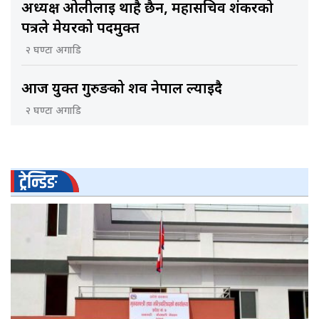
अध्यक्ष ओलीलाई थाहै छैन, महासचिव शंकरको
पत्रले मेयरको पदमुक्त
२ घण्टा अगाडि
आज युक्त गुरुङको शव नेपाल ल्याइदै
२ घण्टा अगाडि
ट्रेन्डिङ