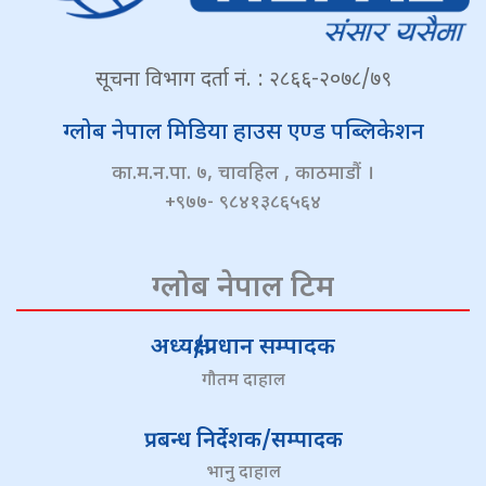
सूचना विभाग दर्ता नं. : २८६६-२०७८/७९
ग्लोब नेपाल मिडिया हाउस एण्ड पब्लिकेशन
का.म.न.पा. ७, चावहिल , काठमाडौं ।
+९७७- ९८४१३८६५६४
ग्लोब नेपाल टिम
अध्यक्ष/प्रधान सम्पादक
गौतम दाहाल
प्रबन्ध निर्देशक/सम्पादक
भानु दाहाल