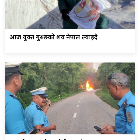
आज युक्त गुरुङको शव नेपाल ल्याइदै