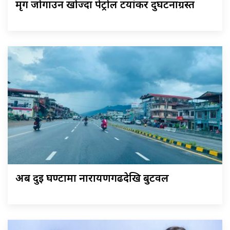
मृग जोगाउन खोज्दा पेट्रोल टयांकर दुर्घटनाग्रस्त
अब दुई घण्टामा नारायणगढदेखि बुटवल