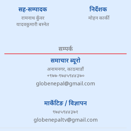
सह-सम्पादक
निर्देशक
रामनाथ कुँवर
मोहन कार्की
यादवकुमारी बस्नेत
सम्पर्क
समाचार ब्यूरो
अनामनगर, काठमाडौं
+९७७-९७४५९४४३७०
globenepal@gmail.com
मार्केटिङ / विज्ञापन
९७४५९४४३७१
globenepaltv@gmail.com