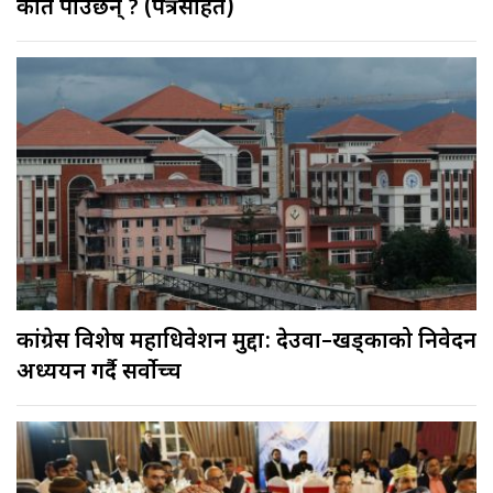
कति पाउँछन् ? (पत्रसहित)
कांग्रेस विशेष महाधिवेशन मुद्दा: देउवा–खड्काको निवेदन
अध्ययन गर्दै सर्वोच्च