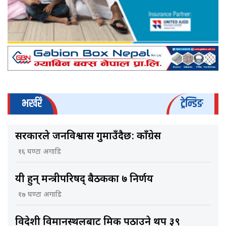
भर्खरै
ट्रेन्डिङ
सरकारले जनविश्वास गुमाउँदैछ: काँग्रेस
१६ घण्टा अगाडि
यी हुन् मन्त्रीपरिषद् बैठकका ७ निर्णय
१७ घण्टा अगाडि
विदेशी विमानस्थलबाट श्रमिक पठाउने थप ३९