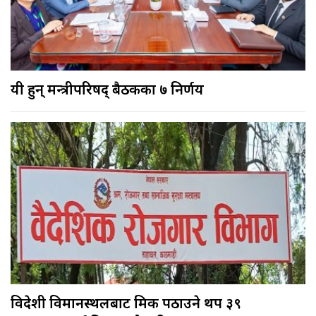
यी हुन् मन्त्रीपरिषद् बैठकका ७ निर्णय
विदेशी विमानस्थलबाट श्रमिक पठाउने थप ३९