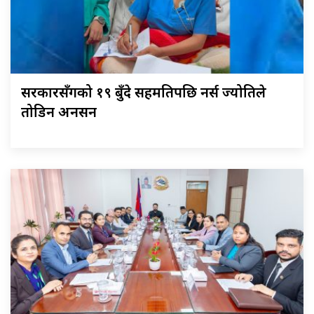
सरकारसँगको १९ बुँदे सहमतिपछि नर्स ज्योतिले
तोडिन अनसन