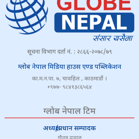
सूचना विभाग दर्ता नं. : २८६६-२०७८/७९
ग्लोब नेपाल मिडिया हाउस एण्ड पब्लिकेशन
का.म.न.पा. ७, चावहिल , काठमाडौं ।
+९७७- ९८४१३८६५६४
ग्लोब नेपाल टिम
अध्यक्ष/प्रधान सम्पादक
गौतम दाहाल