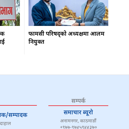
िक
फार्मेसी परिषद्को अध्यक्षमा आलम
ाई
नियुक्त
सम्पर्क
समाचार ब्यूरो
्देशक/सम्पादक
अनामनगर, काठमाडौं
 दाहाल
+९७७-९७४५९४४३७०