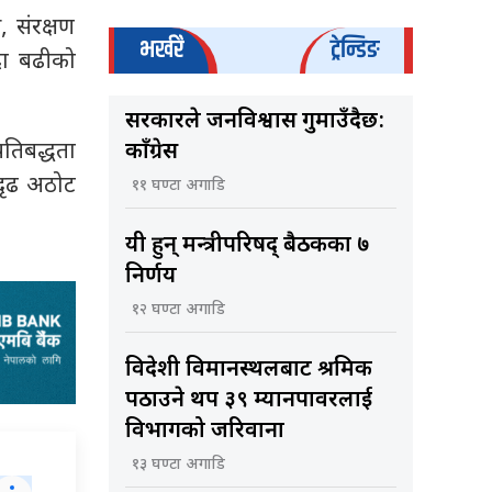
, संरक्षण
भर्खरै
ट्रेन्डिङ
्दा बढीको
सरकारले जनविश्वास गुमाउँदैछ:
रतिबद्धता
काँग्रेस
 दृढ अठोट
११ घण्टा अगाडि
यी हुन् मन्त्रीपरिषद् बैठकका ७
निर्णय
१२ घण्टा अगाडि
विदेशी विमानस्थलबाट श्रमिक
पठाउने थप ३९ म्यानपावरलाई
विभागको जरिवाना
१३ घण्टा अगाडि