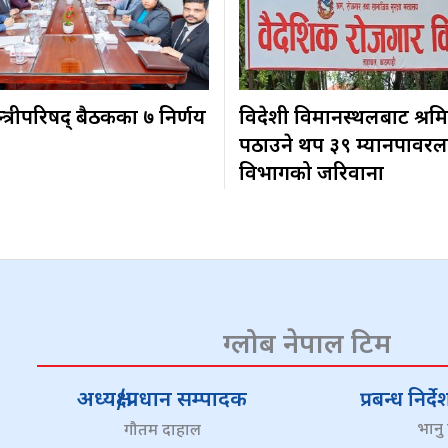
न्त्रीपरिषद् बैठकका ७ निर्णय
विदेशी विमानस्थलबाट श्रम
पठाउने थप ३९ म्यानपावरल
विभागको जरिवाना
ग्लोब नेपाल टिम
अध्यक्ष/प्रधान सम्पादक
प्रबन्ध निर
भानु
गौतम दाहाल