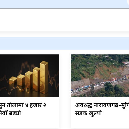
न तोलामा ४ हजार २
अवरुद्ध नारायणगढ–मुग्
ैयाँ बढ्यो
सडक खुल्यो