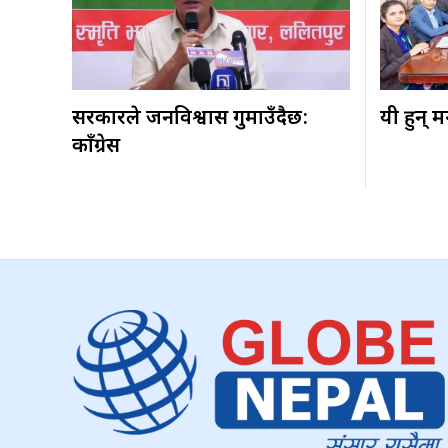
सरकारले जनविश्वास गुमाउँदैछ:
यी हुन् म
काँग्रेस