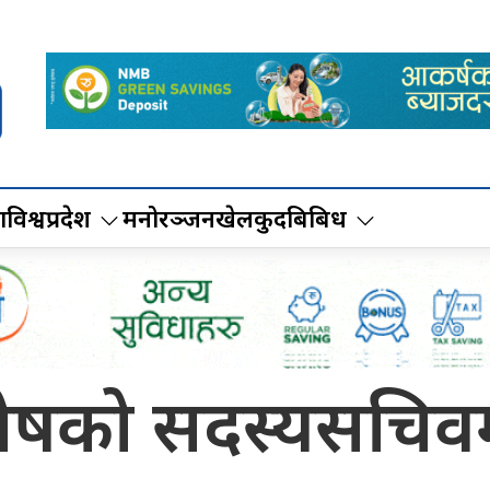
ा
विश्व
प्रदेश
मनोरञ्जन
खेलकुद
बिबिध
ण कोषको सदस्यसचिव