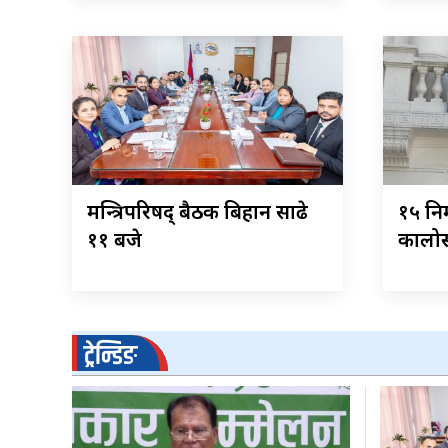
मन्त्रिपरिषद् बैठक बिहान साढे
१५ नि
११ बजे
कालोस
ट्रेन्डिङ