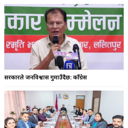
सरकारले जनविश्वास गुमाउँदैछ: काँग्रेस