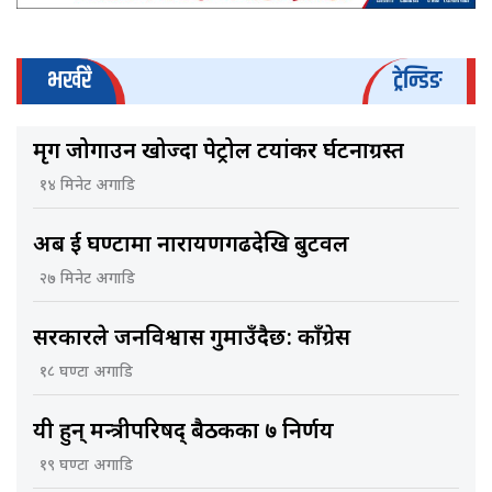
भर्खरै
ट्रेन्डिङ
मृग जोगाउन खोज्दा पेट्रोल टयांकर दुर्घटनाग्रस्त
१४ मिनेट अगाडि
अब दुई घण्टामा नारायणगढदेखि बुटवल
२७ मिनेट अगाडि
सरकारले जनविश्वास गुमाउँदैछ: काँग्रेस
१८ घण्टा अगाडि
यी हुन् मन्त्रीपरिषद् बैठकका ७ निर्णय
१९ घण्टा अगाडि