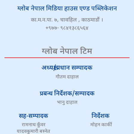
ग्लोब नेपाल मिडिया हाउस एण्ड पब्लिकेशन
का.म.न.पा. ७, चावहिल , काठमाडौं ।
+९७७- ९८४१३८६५६४
ग्लोब नेपाल टिम
अध्यक्ष/प्रधान सम्पादक
गौतम दाहाल
प्रबन्ध निर्देशक/सम्पादक
भानु दाहाल
सह-सम्पादक
निर्देशक
रामनाथ कुँवर
मोहन कार्की
यादवकुमारी बस्नेत