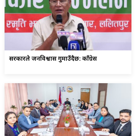
सरकारले जनविश्वास गुमाउँदैछ: काँग्रेस