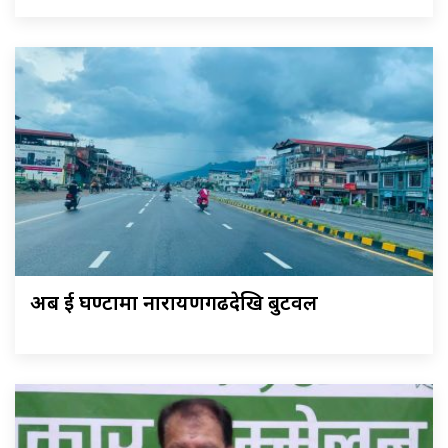
अब दुई घण्टामा नारायणगढदेखि बुटवल