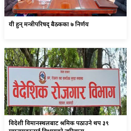
यी हुन् मन्त्रीपरिषद् बैठकका ७ निर्णय
विदेशी विमानस्थलबाट श्रमिक पठाउने थप ३९