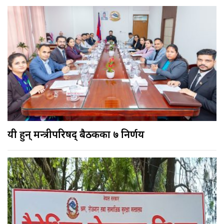
यी हुन् मन्त्रीपरिषद् बैठकका ७ निर्णय