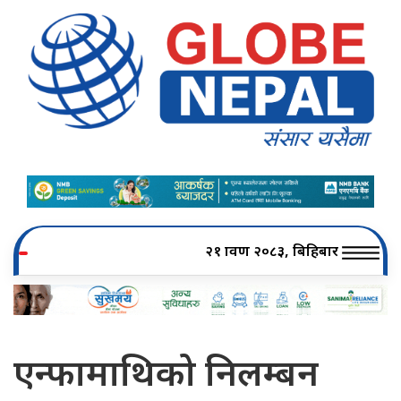
२१ श्रावण २०८३, बिहिबार
एन्फामाथिको निलम्बन