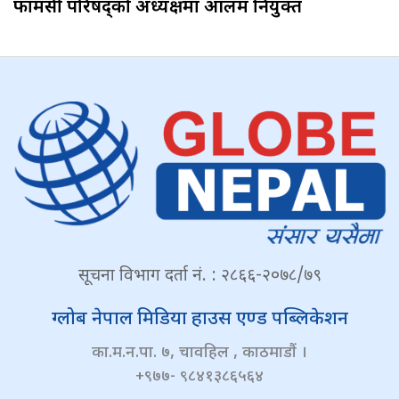
फार्मेसी परिषद्को अध्यक्षमा आलम नियुक्त
सूचना विभाग दर्ता नं. : २८६६-२०७८/७९
ग्लोब नेपाल मिडिया हाउस एण्ड पब्लिकेशन
का.म.न.पा. ७, चावहिल , काठमाडौं ।
+९७७- ९८४१३८६५६४