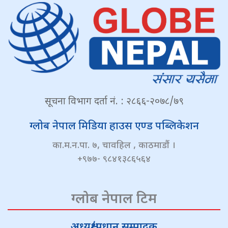
सूचना विभाग दर्ता नं. : २८६६-२०७८/७९
ग्लोब नेपाल मिडिया हाउस एण्ड पब्लिकेशन
का.म.न.पा. ७, चावहिल , काठमाडौं ।
+९७७- ९८४१३८६५६४
ग्लोब नेपाल टिम
अध्यक्ष/प्रधान सम्पादक