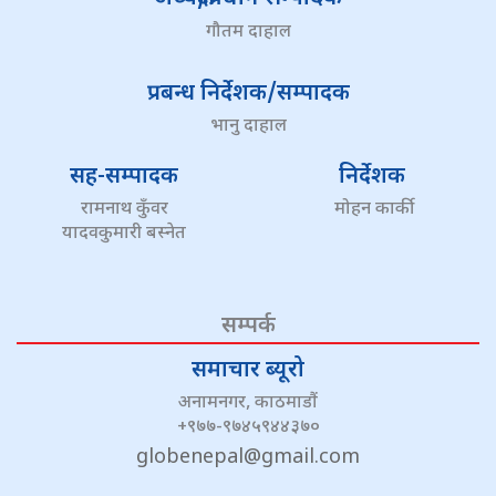
गौतम दाहाल
प्रबन्ध निर्देशक/सम्पादक
भानु दाहाल
सह-सम्पादक
निर्देशक
रामनाथ कुँवर
मोहन कार्की
यादवकुमारी बस्नेत
सम्पर्क
समाचार ब्यूरो
अनामनगर, काठमाडौं
+९७७-९७४५९४४३७०
globenepal@gmail.com