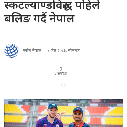
स्कटल्याण्डविरुद्ध पहिले
बलिङ गर्दै नेपाल
ग्लोब नेपाल
४ जेष्ठ २०८३, सोमबार
0
Shares