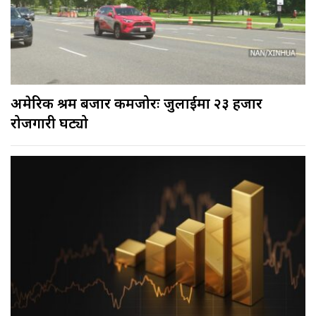
अमेरिकी श्रम बजार कमजोरः जुलाईमा २३ हजार
रोजगारी घट्यो