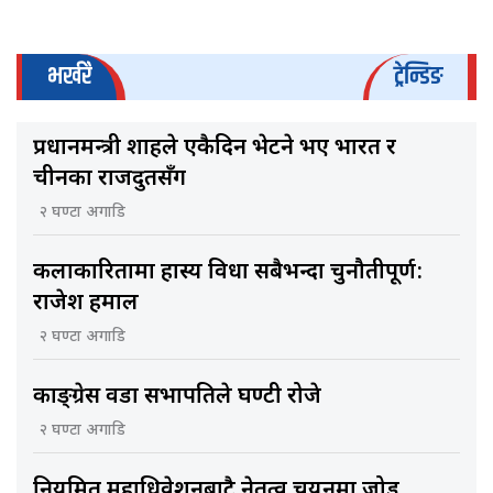
भर्खरै
ट्रेन्डिङ
प्रधानमन्त्री शाहले एकैदिन भेटने भए भारत र
चीनका राजदुतसँग
२ घण्टा अगाडि
कलाकारितामा हास्य विधा सबैभन्दा चुनौतीपूर्ण:
राजेश हमाल
२ घण्टा अगाडि
काङ्ग्रेस वडा सभापतिले घण्टी रोजे
२ घण्टा अगाडि
नियमित महाधिवेशनबाटै नेतृत्व चयनमा जोड