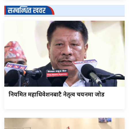
सम्बन्धित खवर
नियमित महाधिवेशनबाटै नेतृत्व चयनमा जोड