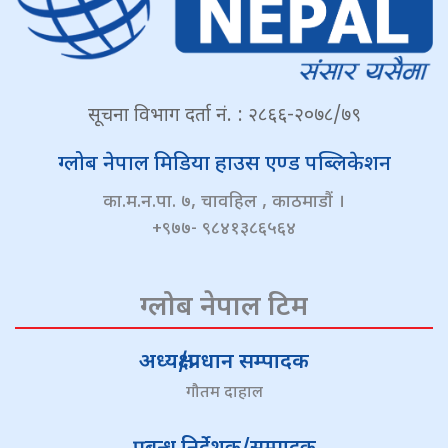
सूचना विभाग दर्ता नं. : २८६६-२०७८/७९
ग्लोब नेपाल मिडिया हाउस एण्ड पब्लिकेशन
का.म.न.पा. ७, चावहिल , काठमाडौं ।
+९७७- ९८४१३८६५६४
ग्लोब नेपाल टिम
अध्यक्ष/प्रधान सम्पादक
गौतम दाहाल