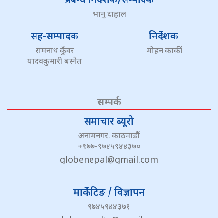
प्रबन्ध निर्देशक/सम्पादक
भानु दाहाल
सह-सम्पादक
निर्देशक
रामनाथ कुँवर
मोहन कार्की
यादवकुमारी बस्नेत
सम्पर्क
समाचार ब्यूरो
अनामनगर, काठमाडौं
+९७७-९७४५९४४३७०
globenepal@gmail.com
मार्केटिङ / विज्ञापन
९७४५९४४३७१