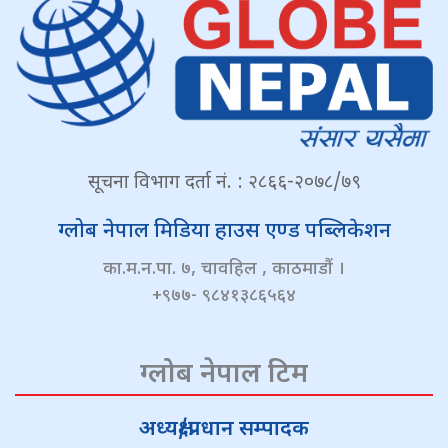
सूचना विभाग दर्ता नं. : २८६६-२०७८/७९
ग्लोब नेपाल मिडिया हाउस एण्ड पब्लिकेशन
का.म.न.पा. ७, चावहिल , काठमाडौं ।
+९७७- ९८४१३८६५६४
ग्लोब नेपाल टिम
अध्यक्ष/प्रधान सम्पादक