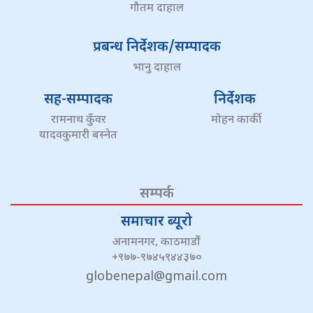
गौतम दाहाल
प्रबन्ध निर्देशक/सम्पादक
भानु दाहाल
सह-सम्पादक
निर्देशक
रामनाथ कुँवर
मोहन कार्की
यादवकुमारी बस्नेत
सम्पर्क
समाचार ब्यूरो
अनामनगर, काठमाडौं
+९७७-९७४५९४४३७०
globenepal@gmail.com