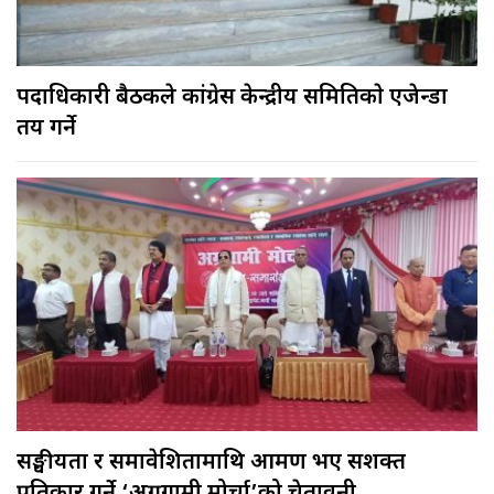
पदाधिकारी बैठकले कांग्रेस केन्द्रीय समितिकाे एजेन्डा
तय गर्ने
सङ्घीयता र समावेशितामाथि आक्रमण भए सशक्त
प्रतिकार गर्ने ‘अग्रगामी मोर्चा’को चेतावनी