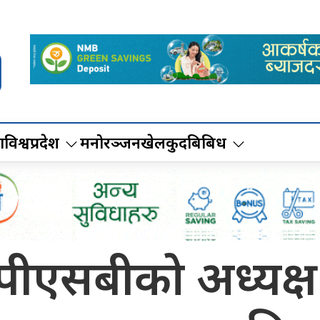
ा
विश्व
प्रदेश
मनोरञ्जन
खेलकुद
बिबिध
 र पीएसबीको अध्यक्