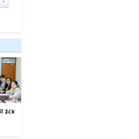
का ३८४