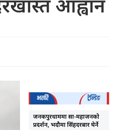
दरखास्त आह्वान
भर्खरै
ट्रेन्डिङ
जनकपुरधाममा साहु-महाजनको
प्रदर्शन, भदौमा सिंहदरबार घेर्ने