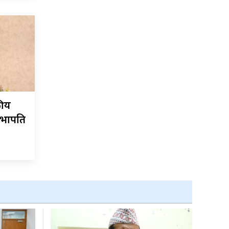
कीय
सभापति