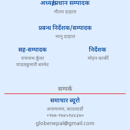
अध्यक्ष/प्रधान सम्पादक
गौतम दाहाल
प्रबन्ध निर्देशक/सम्पादक
भानु दाहाल
सह-सम्पादक
निर्देशक
रामनाथ कुँवर
मोहन कार्की
यादवकुमारी बस्नेत
सम्पर्क
समाचार ब्यूरो
अनामनगर, काठमाडौं
+९७७-९७४५९४४३७०
globenepal@gmail.com