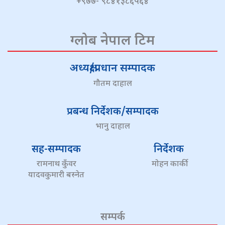
+९७७- ९८४१३८६५६४
ग्लोब नेपाल टिम
अध्यक्ष/प्रधान सम्पादक
गौतम दाहाल
प्रबन्ध निर्देशक/सम्पादक
भानु दाहाल
सह-सम्पादक
निर्देशक
रामनाथ कुँवर
मोहन कार्की
यादवकुमारी बस्नेत
सम्पर्क