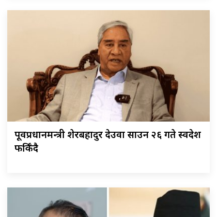
पूर्वप्रधानमन्त्री शेरबहादुर देउवा साउन २६ गते स्वदेश
फर्किँदै