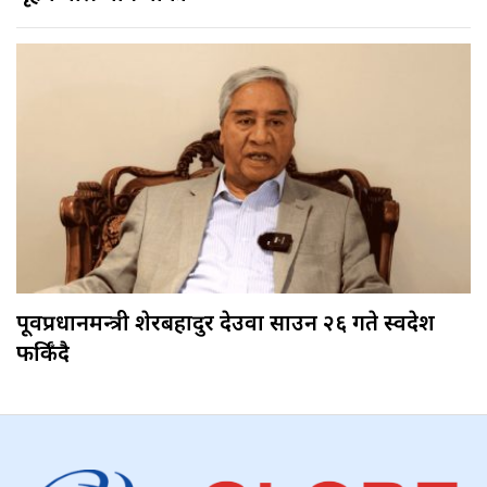
पूर्वप्रधानमन्त्री शेरबहादुर देउवा साउन २६ गते स्वदेश
फर्किँदै