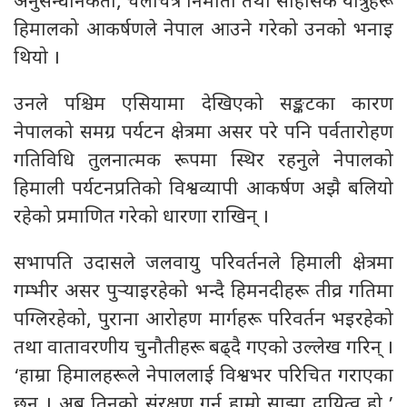
अनुसन्धानकर्ता, चलचित्र निर्माता तथा साहसिक यात्रुहरू
हिमालको आकर्षणले नेपाल आउने गरेको उनको भनाइ
थियो ।
उनले पश्चिम एसियामा देखिएको सङ्कटका कारण
नेपालको समग्र पर्यटन क्षेत्रमा असर परे पनि पर्वतारोहण
गतिविधि तुलनात्मक रूपमा स्थिर रहनुले नेपालको
हिमाली पर्यटनप्रतिको विश्वव्यापी आकर्षण अझै बलियो
रहेको प्रमाणित गरेको धारणा राखिन् ।
सभापति उदासले जलवायु परिवर्तनले हिमाली क्षेत्रमा
गम्भीर असर पुर्‍याइरहेको भन्दै हिमनदीहरू तीव्र गतिमा
पग्लिरहेको, पुराना आरोहण मार्गहरू परिवर्तन भइरहेको
तथा वातावरणीय चुनौतीहरू बढ्दै गएको उल्लेख गरिन् ।
‘हाम्रा हिमालहरूले नेपाललाई विश्वभर परिचित गराएका
छन् । अब तिनको संरक्षण गर्नु हाम्रो साझा दायित्व हो,’