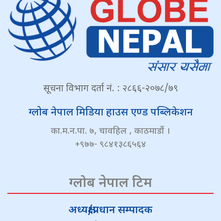
सूचना विभाग दर्ता नं. : २८६६-२०७८/७९
ग्लोब नेपाल मिडिया हाउस एण्ड पब्लिकेशन
का.म.न.पा. ७, चावहिल , काठमाडौं ।
+९७७- ९८४१३८६५६४
ग्लोब नेपाल टिम
अध्यक्ष/प्रधान सम्पादक