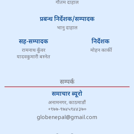
गौतम दाहाल
प्रबन्ध निर्देशक/सम्पादक
भानु दाहाल
सह-सम्पादक
निर्देशक
रामनाथ कुँवर
मोहन कार्की
यादवकुमारी बस्नेत
सम्पर्क
समाचार ब्यूरो
अनामनगर, काठमाडौं
+९७७-९७४५९४४३७०
globenepal@gmail.com