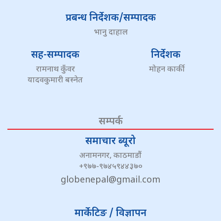
प्रबन्ध निर्देशक/सम्पादक
भानु दाहाल
सह-सम्पादक
निर्देशक
रामनाथ कुँवर
मोहन कार्की
यादवकुमारी बस्नेत
सम्पर्क
समाचार ब्यूरो
अनामनगर, काठमाडौं
+९७७-९७४५९४४३७०
globenepal@gmail.com
मार्केटिङ / विज्ञापन