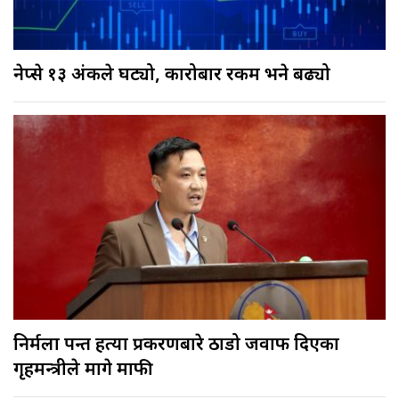
नेप्से १३ अंकले घट्यो, कारोबार रकम भने बढ्यो
निर्मला पन्त हत्या प्रकरणबारे ठाडो जवाफ दिएका
गृहमन्त्रीले मागे माफी