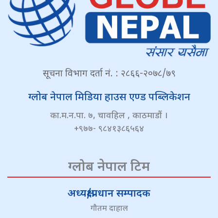
सूचना विभाग दर्ता नं. : २८६६-२०७८/७९
ग्लोब नेपाल मिडिया हाउस एण्ड पब्लिकेशन
का.म.न.पा. ७, चावहिल , काठमाडौं ।
+९७७- ९८४१३८६५६४
ग्लोब नेपाल टिम
अध्यक्ष/प्रधान सम्पादक
गौतम दाहाल