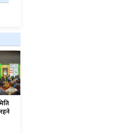
समिति
रहने