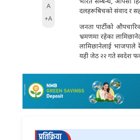
भारत सम्बन्ध, आपसी हित
A
दलहरूबिचको संवाद र सह
+A
जनता पार्टीको औपचारिक 
भ्रमणमा रहेका लामिछाने
लामिछानेलाई भाजपाले र
यही जेठ २२ गते स्वदेश फर्
प्रतिक्रिया