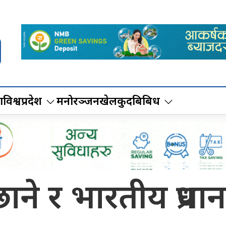
ा
विश्व
प्रदेश
मनोरञ्जन
खेलकुद
बिबिध
े र भारतीय प्रधानम