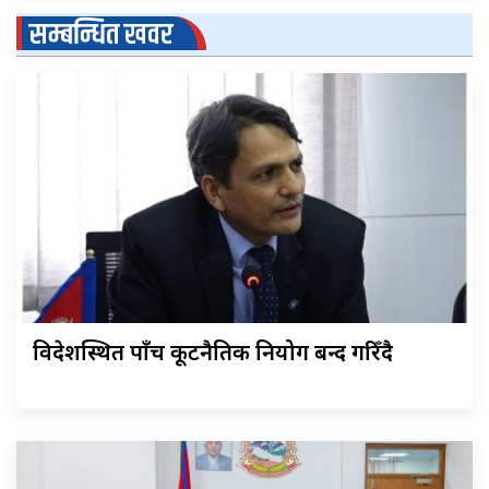
सम्बन्धित खवर
विदेशस्थित पाँच कूटनैतिक नियोग बन्द गरिँदै