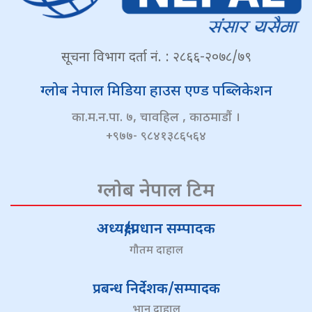
सूचना विभाग दर्ता नं. : २८६६-२०७८/७९
ग्लोब नेपाल मिडिया हाउस एण्ड पब्लिकेशन
का.म.न.पा. ७, चावहिल , काठमाडौं ।
+९७७- ९८४१३८६५६४
ग्लोब नेपाल टिम
अध्यक्ष/प्रधान सम्पादक
गौतम दाहाल
प्रबन्ध निर्देशक/सम्पादक
भानु दाहाल