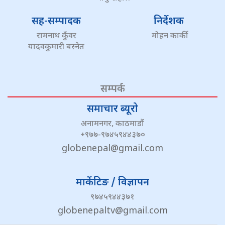
सह-सम्पादक
निर्देशक
रामनाथ कुँवर
मोहन कार्की
यादवकुमारी बस्नेत
सम्पर्क
समाचार ब्यूरो
अनामनगर, काठमाडौं
+९७७-९७४५९४४३७०
globenepal@gmail.com
मार्केटिङ / विज्ञापन
९७४५९४४३७१
globenepaltv@gmail.com