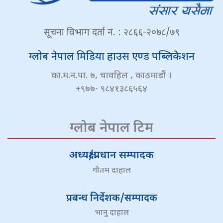
सूचना विभाग दर्ता नं. : २८६६-२०७८/७९
ग्लोब नेपाल मिडिया हाउस एण्ड पब्लिकेशन
का.म.न.पा. ७, चावहिल , काठमाडौं ।
+९७७- ९८४१३८६५६४
ग्लोब नेपाल टिम
अध्यक्ष/प्रधान सम्पादक
गौतम दाहाल
प्रबन्ध निर्देशक/सम्पादक
भानु दाहाल