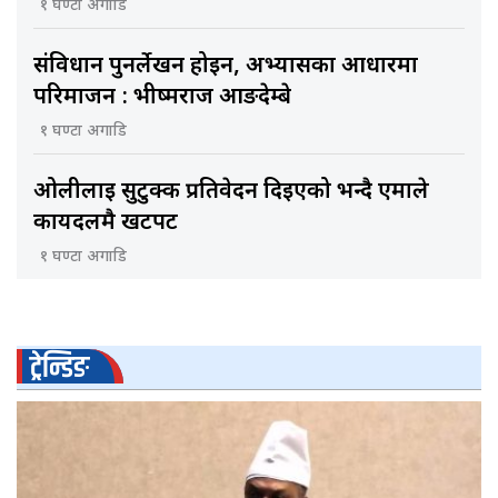
१ घण्टा अगाडि
संविधान पुनर्लेखन होइन, अभ्यासका आधारमा
परिमार्जन : भीष्मराज आङदेम्बे
१ घण्टा अगाडि
ओलीलाई सुटुक्क प्रतिवेदन दिइएको भन्दै एमाले
कार्यदलमै खटपट
१ घण्टा अगाडि
ट्रेन्डिङ