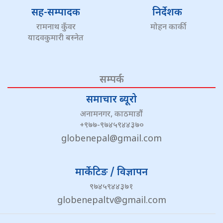
सह-सम्पादक
निर्देशक
रामनाथ कुँवर
मोहन कार्की
यादवकुमारी बस्नेत
सम्पर्क
समाचार ब्यूरो
अनामनगर, काठमाडौं
+९७७-९७४५९४४३७०
globenepal@gmail.com
मार्केटिङ / विज्ञापन
९७४५९४४३७१
globenepaltv@gmail.com