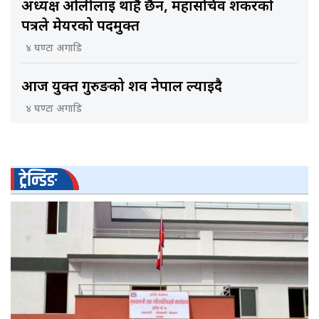
अध्यक्ष ओलीलाई थाहै छैन, महासचिव शंकरको
पत्रले मेयरको पदमुक्त
४ घण्टा अगाडि
आज युक्त गुरुङको शव नेपाल ल्याइदै
४ घण्टा अगाडि
ट्रेन्डिङ