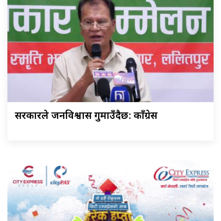
सरकारले जनविश्वास गुमाउँदैछ: काँग्रेस