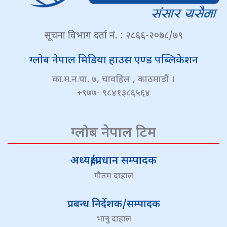
सूचना विभाग दर्ता नं. : २८६६-२०७८/७९
ग्लोब नेपाल मिडिया हाउस एण्ड पब्लिकेशन
का.म.न.पा. ७, चावहिल , काठमाडौं ।
+९७७- ९८४१३८६५६४
ग्लोब नेपाल टिम
अध्यक्ष/प्रधान सम्पादक
गौतम दाहाल
प्रबन्ध निर्देशक/सम्पादक
भानु दाहाल