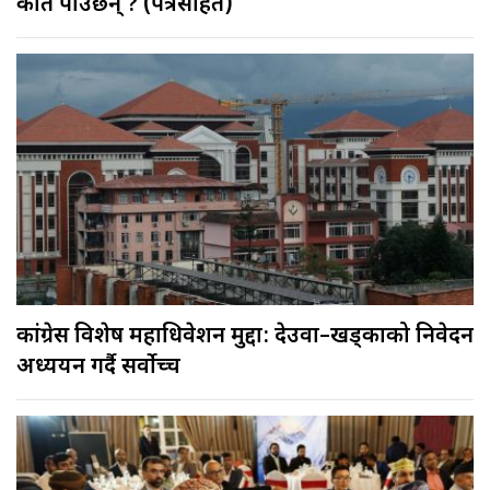
कति पाउँछन् ? (पत्रसहित)
कांग्रेस विशेष महाधिवेशन मुद्दा: देउवा–खड्काको निवेदन
अध्ययन गर्दै सर्वोच्च