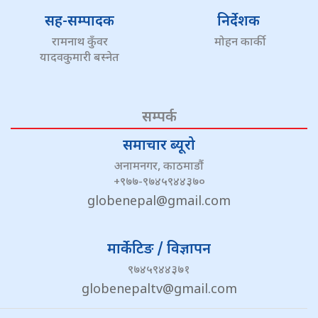
सह-सम्पादक
निर्देशक
रामनाथ कुँवर
मोहन कार्की
यादवकुमारी बस्नेत
सम्पर्क
समाचार ब्यूरो
अनामनगर, काठमाडौं
+९७७-९७४५९४४३७०
globenepal@gmail.com
मार्केटिङ / विज्ञापन
९७४५९४४३७१
globenepaltv@gmail.com