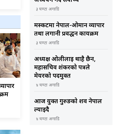
अध्ययन गर्दै सर्वोच्च
३ घण्टा अगाडि
मस्कटमा नेपाल-ओमान व्यापार
तथा लगानी प्रवर्द्धन कार्यक्रम
३ घण्टा अगाडि
अध्यक्ष ओलीलाई थाहै छैन,
महासचिव शंकरको पत्रले
मेयरको पदमुक्त
४ घण्टा अगाडि
्यापार
क्रम
आज युक्त गुरुङको शव नेपाल
ल्याइदै
४ घण्टा अगाडि