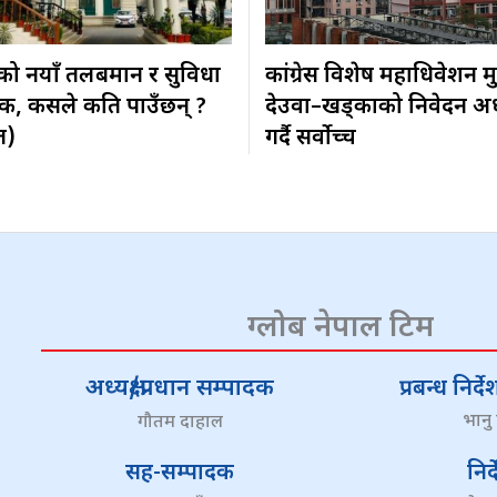
ीको नयाँ तलबमान र सुविधा
कांग्रेस विशेष महाधिवेशन मुद
िक, कसले कति पाउँछन् ?
देउवा–खड्काको निवेदन अ
त)
गर्दै सर्वोच्च
ग्लोब नेपाल टिम
अध्यक्ष/प्रधान सम्पादक
प्रबन्ध निर
भानु
गौतम दाहाल
सह-सम्पादक
निर