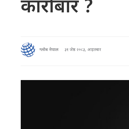
कारोबार ?
ग्लोब नेपाल
३१ जेष्ठ २०८३, आइतबार