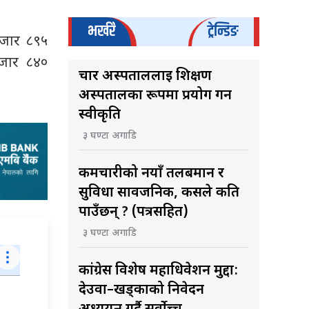
भर्खरै
ट्रेन्डिङ
हजार ८९५
हजार ८४०
चार अस्पताललाई शिक्षण
अस्पतालका रूपमा प्रयोग गर्न
स्वीकृति
३ घण्टा अगाडि
कर्मचारीको नयाँ तलबमान र
सुविधा सार्वजनिक, कसले कति
पाउँछन् ? (पत्रसहित)
३ घण्टा अगाडि
कांग्रेस विशेष महाधिवेशन मुद्दा:
देउवा–खड्काको निवेदन