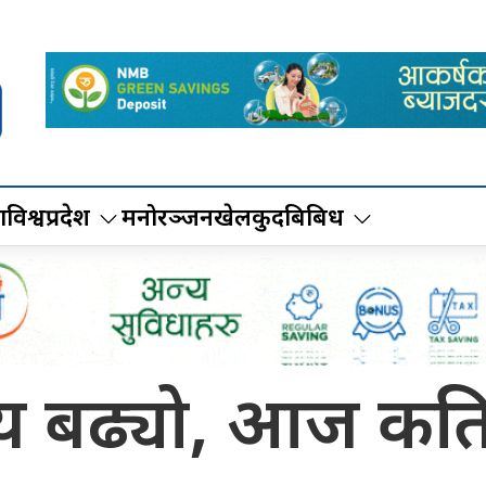
ा
विश्व
प्रदेश
मनोरञ्जन
खेलकुद
बिबिध
्य बढ्यो, आज कतिमा