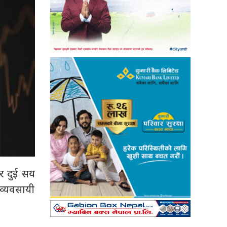
र दुई सय
 व्यवसायी