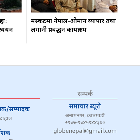
्दा:
मस्कटमा नेपाल-ओमान व्यापार तथा
ध्ययन
लगानी प्रवर्द्धन कार्यक्रम
सम्पर्क
समाचार ब्यूरो
्देशक/सम्पादक
अनामनगर, काठमाडौं
 दाहाल
+९७७-९७४५९४४३७०
globenepal@gmail.com
्देशक