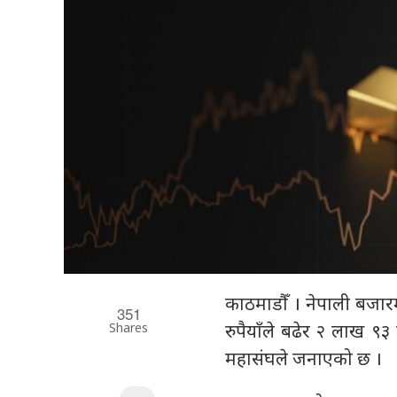
काठमाडौँ । नेपाली बजा
351
Shares
रुपैयाँले बढेर २ लाख ९३
महासंघले जनाएको छ ।