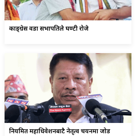
काङ्ग्रेस वडा सभापतिले घण्टी रोजे
नियमित महाधिवेशनबाटै नेतृत्व चयनमा जोड