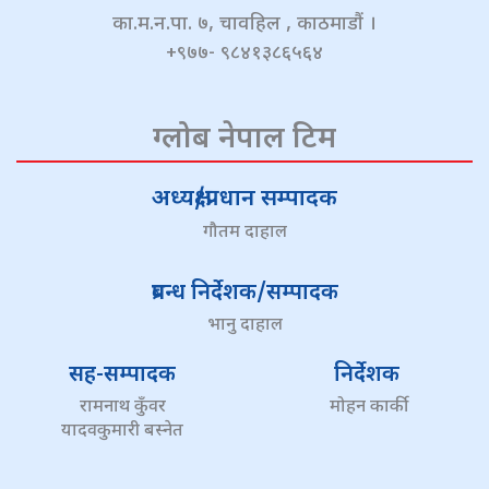
का.म.न.पा. ७, चावहिल , काठमाडौं ।
+९७७- ९८४१३८६५६४
ग्लोब नेपाल टिम
अध्यक्ष/प्रधान सम्पादक
गौतम दाहाल
प्रबन्ध निर्देशक/सम्पादक
भानु दाहाल
सह-सम्पादक
निर्देशक
रामनाथ कुँवर
मोहन कार्की
यादवकुमारी बस्नेत