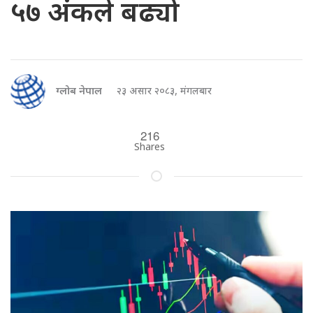
५७ अंकले बढ्यो
ग्लोब नेपाल
२३ असार २०८३, मंगलबार
216
Shares