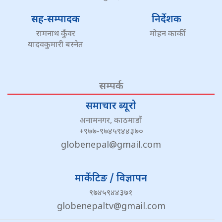
सह-सम्पादक
निर्देशक
रामनाथ कुँवर
मोहन कार्की
यादवकुमारी बस्नेत
सम्पर्क
समाचार ब्यूरो
अनामनगर, काठमाडौं
+९७७-९७४५९४४३७०
globenepal@gmail.com
मार्केटिङ / विज्ञापन
९७४५९४४३७१
globenepaltv@gmail.com