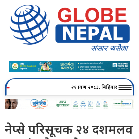
२१ श्रावण २०८३, बिहिबार
नेप्से परिसूचक २४ दशमलव