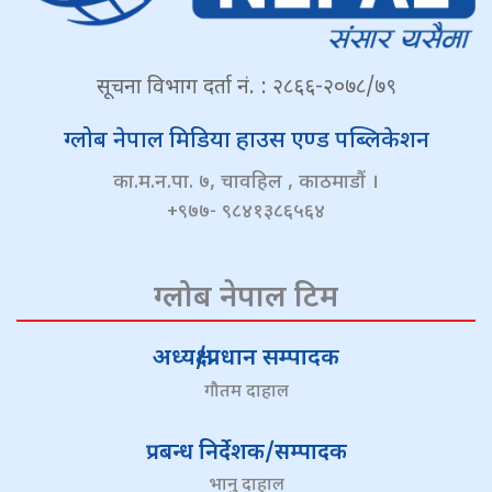
सूचना विभाग दर्ता नं. : २८६६-२०७८/७९
ग्लोब नेपाल मिडिया हाउस एण्ड पब्लिकेशन
का.म.न.पा. ७, चावहिल , काठमाडौं ।
+९७७- ९८४१३८६५६४
ग्लोब नेपाल टिम
अध्यक्ष/प्रधान सम्पादक
गौतम दाहाल
प्रबन्ध निर्देशक/सम्पादक
भानु दाहाल