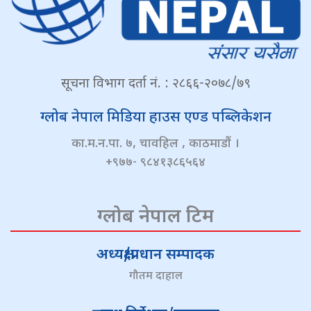
सूचना विभाग दर्ता नं. : २८६६-२०७८/७९
ग्लोब नेपाल मिडिया हाउस एण्ड पब्लिकेशन
का.म.न.पा. ७, चावहिल , काठमाडौं ।
+९७७- ९८४१३८६५६४
ग्लोब नेपाल टिम
अध्यक्ष/प्रधान सम्पादक
गौतम दाहाल