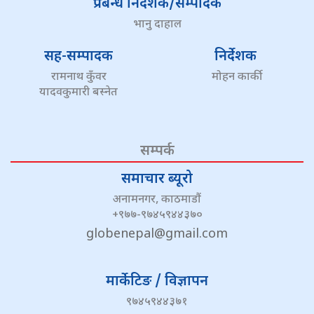
प्रबन्ध निर्देशक/सम्पादक
भानु दाहाल
सह-सम्पादक
निर्देशक
रामनाथ कुँवर
मोहन कार्की
यादवकुमारी बस्नेत
सम्पर्क
समाचार ब्यूरो
अनामनगर, काठमाडौं
+९७७-९७४५९४४३७०
globenepal@gmail.com
मार्केटिङ / विज्ञापन
९७४५९४४३७१