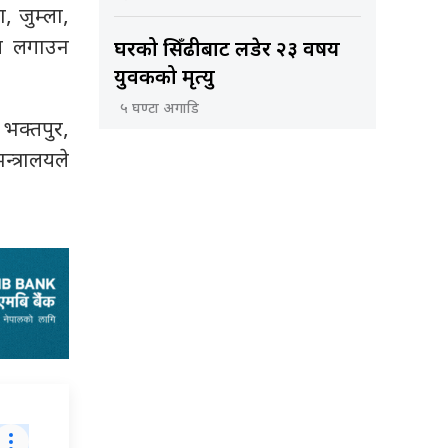
, जुम्ला,
ोप लगाउन
घरको सिँढीबाट लडेर २३ वर्षीय
युवकको मृत्यु
५ घण्टा अगाडि
भक्तपुर,
त्रालयले