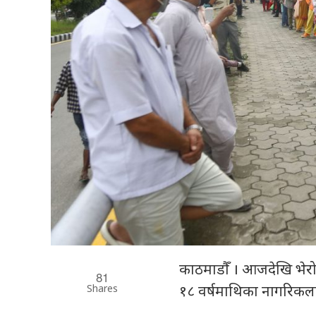
काठमाडौँ । आजदेखि भेरो
81
Shares
१८ वर्षमाथिका नागरिकला