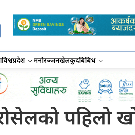
ा
विश्व
प्रदेश
मनोरञ्जन
खेलकुद
बिबिध
ोसेलको पहिलो खोप