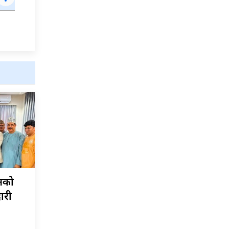
नको
ारी