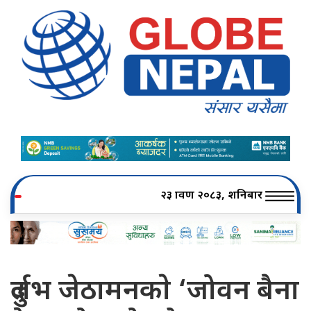
२३ श्रावण २०८३, शनिबार
दुर्लभ जेठामनकाे ‘जोवन बैना