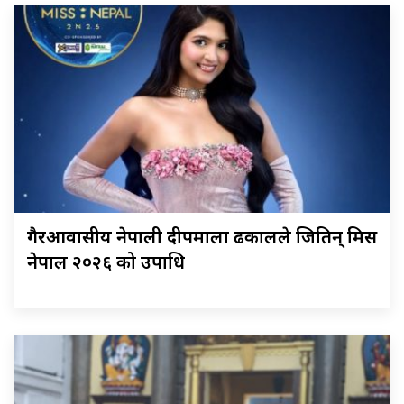
गैरआवासीय नेपाली दीपमाला ढकालले जितिन् मिस
नेपाल २०२६ को उपाधि