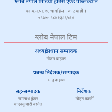
ग्लोब नेपाल मिडिया हाउस एण्ड पब्लिकेशन
का.म.न.पा. ७, चावहिल , काठमाडौं ।
+९७७- ९८४१३८६५६४
ग्लोब नेपाल टिम
अध्यक्ष/प्रधान सम्पादक
गौतम दाहाल
प्रबन्ध निर्देशक/सम्पादक
भानु दाहाल
सह-सम्पादक
निर्देशक
रामनाथ कुँवर
मोहन कार्की
यादवकुमारी बस्नेत