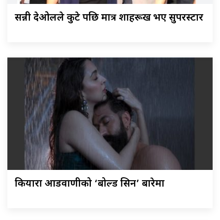
सन्नी देओलले कुटे पछि मात्र शाहरूख भए सुपरस्टार
कियारा आडवाणीको ‘बोल्ड सिन’ बारेमा