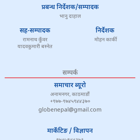
प्रबन्ध निर्देशक/सम्पादक
भानु दाहाल
सह-सम्पादक
निर्देशक
रामनाथ कुँवर
मोहन कार्की
यादवकुमारी बस्नेत
सम्पर्क
समाचार ब्यूरो
अनामनगर, काठमाडौं
+९७७-९७४५९४४३७०
globenepal@gmail.com
मार्केटिङ / विज्ञापन