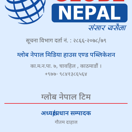
सूचना विभाग दर्ता नं. : २८६६-२०७८/७९
ग्लोब नेपाल मिडिया हाउस एण्ड पब्लिकेशन
का.म.न.पा. ७, चावहिल , काठमाडौं ।
+९७७- ९८४१३८६५६४
ग्लोब नेपाल टिम
अध्यक्ष/प्रधान सम्पादक
गौतम दाहाल