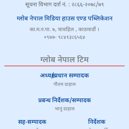
सूचना विभाग दर्ता नं. : २८६६-२०७८/७९
ग्लोब नेपाल मिडिया हाउस एण्ड पब्लिकेशन
का.म.न.पा. ७, चावहिल , काठमाडौं ।
+९७७- ९८४१३८६५६४
ग्लोब नेपाल टिम
अध्यक्ष/प्रधान सम्पादक
गौतम दाहाल
प्रबन्ध निर्देशक/सम्पादक
भानु दाहाल
सह-सम्पादक
निर्देशक