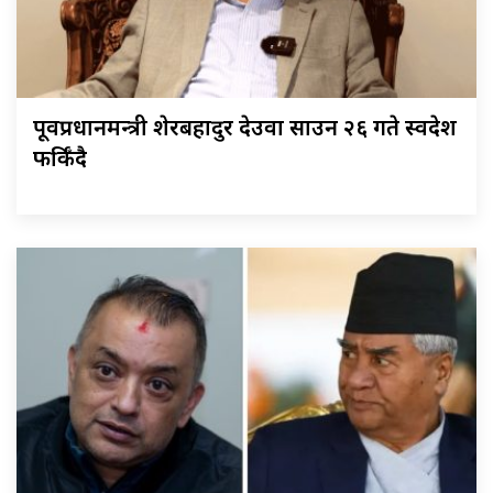
पूर्वप्रधानमन्त्री शेरबहादुर देउवा साउन २६ गते स्वदेश
फर्किँदै