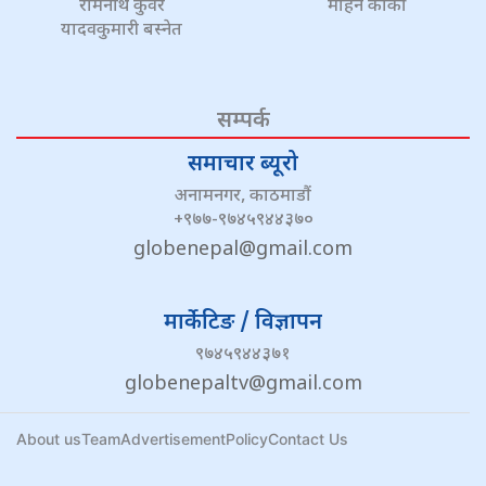
रामनाथ कुँवर
मोहन कार्की
यादवकुमारी बस्नेत
सम्पर्क
समाचार ब्यूरो
अनामनगर, काठमाडौं
+९७७-९७४५९४४३७०
globenepal@gmail.com
मार्केटिङ / विज्ञापन
९७४५९४४३७१
globenepaltv@gmail.com
About us
Team
Advertisement
Policy
Contact Us