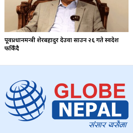
पूर्वप्रधानमन्त्री शेरबहादुर देउवा साउन २६ गते स्वदेश
फर्किँदै