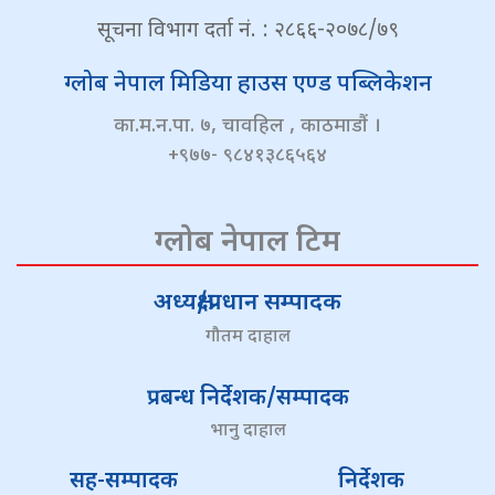
सूचना विभाग दर्ता नं. : २८६६-२०७८/७९
ग्लोब नेपाल मिडिया हाउस एण्ड पब्लिकेशन
का.म.न.पा. ७, चावहिल , काठमाडौं ।
+९७७- ९८४१३८६५६४
ग्लोब नेपाल टिम
अध्यक्ष/प्रधान सम्पादक
गौतम दाहाल
प्रबन्ध निर्देशक/सम्पादक
भानु दाहाल
सह-सम्पादक
निर्देशक