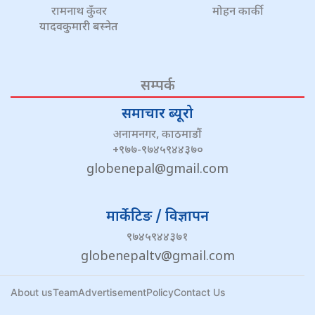
रामनाथ कुँवर
मोहन कार्की
यादवकुमारी बस्नेत
सम्पर्क
समाचार ब्यूरो
अनामनगर, काठमाडौं
+९७७-९७४५९४४३७०
globenepal@gmail.com
मार्केटिङ / विज्ञापन
९७४५९४४३७१
globenepaltv@gmail.com
About us
Team
Advertisement
Policy
Contact Us