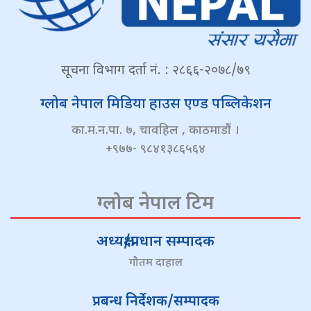
सूचना विभाग दर्ता नं. : २८६६-२०७८/७९
ग्लोब नेपाल मिडिया हाउस एण्ड पब्लिकेशन
का.म.न.पा. ७, चावहिल , काठमाडौं ।
+९७७- ९८४१३८६५६४
ग्लोब नेपाल टिम
अध्यक्ष/प्रधान सम्पादक
गौतम दाहाल
प्रबन्ध निर्देशक/सम्पादक