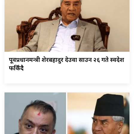
पूर्वप्रधानमन्त्री शेरबहादुर देउवा साउन २६ गते स्वदेश
फर्किँदै