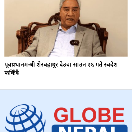
पूर्वप्रधानमन्त्री शेरबहादुर देउवा साउन २६ गते स्वदेश
फर्किँदै