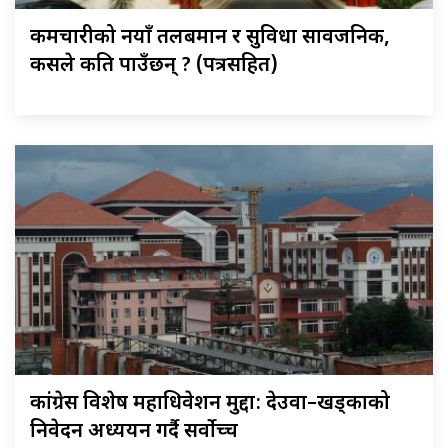
कर्मचारीको नयाँ तलबमान र सुविधा सार्वजनिक,
कसले कति पाउँछन् ? (पत्रसहित)
कांग्रेस विशेष महाधिवेशन मुद्दा: देउवा–खड्काको
निवेदन अध्ययन गर्दै सर्वोच्च