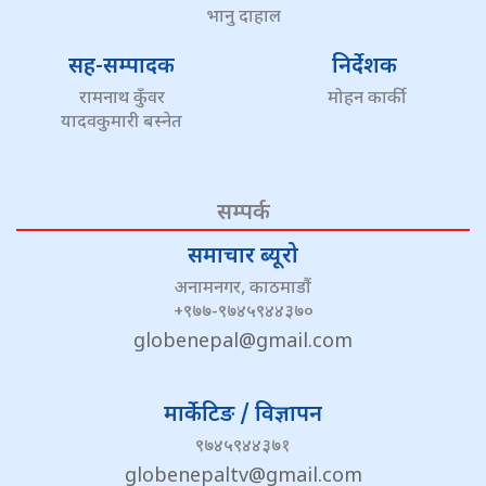
भानु दाहाल
सह-सम्पादक
निर्देशक
रामनाथ कुँवर
मोहन कार्की
यादवकुमारी बस्नेत
सम्पर्क
समाचार ब्यूरो
अनामनगर, काठमाडौं
+९७७-९७४५९४४३७०
globenepal@gmail.com
मार्केटिङ / विज्ञापन
९७४५९४४३७१
globenepaltv@gmail.com